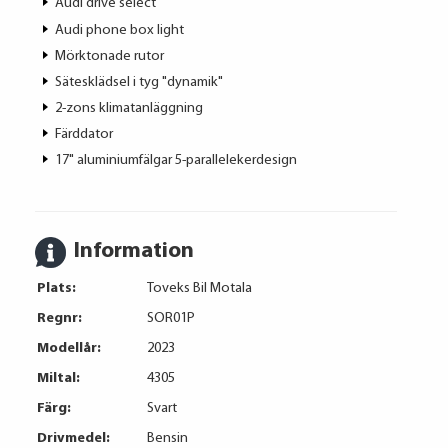
Audi drive select
Audi phone box light
Mörktonade rutor
Sätesklädsel i tyg "dynamik"
2-zons klimatanläggning
Färddator
17" aluminiumfälgar 5-parallelekerdesign
Information
Plats:
Toveks Bil Motala
Regnr:
SOR01P
Modellår:
2023
Miltal:
4305
Färg:
Svart
Drivmedel:
Bensin