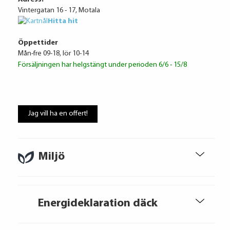
Vintergatan 16 - 17, Motala
Ränta
6.95%
Hitta hit
Uppläggningsavgift
495 kr
Administrationskostnad
59 kr/mån
Öppettider
Mån-fre 09-18, lör 10-14
Försäljningen har helgstängt under perioden 6/6 - 15/8
Att låna kostar pengar!
Jag vill ha en offert!
Om du inte kan betala tillbaka skulden i
tid riskerar du en betalningsanmärkning,
Det kan leda till svårigheter att få hyra
Miljö
bostad, teckna abonnemang och få nya
lån. För stöd, vänd dig till budget- och
skuldrådgivare i din kommun.
Konsumentuppgifter finns på
Energideklaration däck
konsumentverket.se