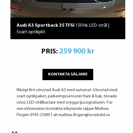
Audi A3 Sportback 35 TFSI
150 hk LED-strål |
Svart optikpkt
259 900 kr
PRIS:
KONTAKTA SÄLJARE
Riktigt fint utrustad Audi A3 med automat. Utrustad med
svart optikpaket, parkeringssensorer fram & bak, tonade
rutor, LED-strålkastare med snygga ljussignaturen. För
mer information kontakta inbytande säljare Mathias
Flogén 0141-216951 alt mathias.flogen@toveksbil.se