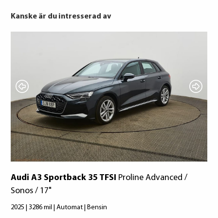
Kanske är du intresserad av
Pirelli
BRIDGESTONE
Nexen
Audi A3 Sportback 35 TFSI
Proline Advanced /
Au
Sonos / 17"
VÄ
2025 | 3286 mil | Automat | Bensin
202