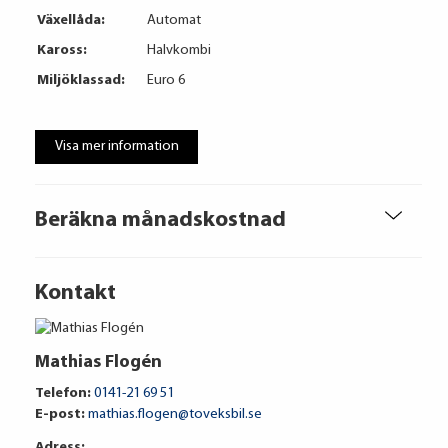
Växellåda:
Automat
Kaross:
Halvkombi
Miljöklassad:
Euro 6
Visa mer information
Beräkna månadskostnad
Kontakt
Mathias Flogén
Telefon:
0141-21 69 51
Volkswagen Financial Services
E-post:
mathias.flogen@toveksbil.se
Adress: