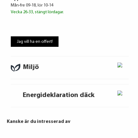
Mån-fre 09-18, lör 10-14
Vecka 26-33, stängt lördagar.
Volkswagen Financial Services
6 274 kr / mån
Jag vill ha en offert!
Ränta
6.95%
Uppläggningsavgift
494 kr
Administrationskostnad
59 kr/mån
Miljö
Energideklaration däck
Att låna kostar pengar!
Om du inte kan betala tillbaka skulden i
tid riskerar du en betalningsanmärkning,
Kanske är du intresserad av
Det kan leda till svårigheter att få hyra
bostad, teckna abonnemang och få nya
lån. För stöd, vänd dig till budget- och