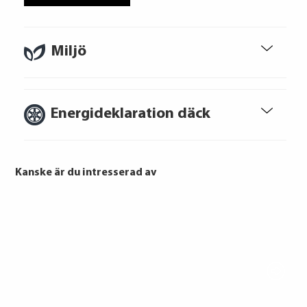
Ränta
6.95%
Uppläggningsavgift
495 kr
Administrationskostnad
59 kr/mån
Miljö
Energideklaration däck
Att låna kostar pengar!
Om du inte kan betala tillbaka skulden i
tid riskerar du en betalningsanmärkning,
Kanske är du intresserad av
Det kan leda till svårigheter att få hyra
bostad, teckna abonnemang och få nya
lån. För stöd, vänd dig till budget- och
skuldrådgivare i din kommun.
Bridgestone
Konsumentuppgifter finns på
konsumentverket.se