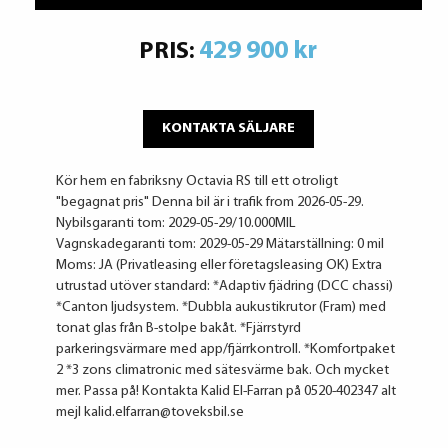
429 900 kr
PRIS:
KONTAKTA SÄLJARE
Kör hem en fabriksny Octavia RS till ett otroligt
"begagnat pris" Denna bil är i trafik from 2026-05-29.
Nybilsgaranti tom: 2029-05-29/10.000MIL
Vagnskadegaranti tom: 2029-05-29 Mätarställning: 0 mil
Moms: JA (Privatleasing eller företagsleasing OK) Extra
utrustad utöver standard: *Adaptiv fjädring (DCC chassi)
*Canton ljudsystem. *Dubbla aukustikrutor (Fram) med
tonat glas från B-stolpe bakåt. *Fjärrstyrd
parkeringsvärmare med app/fjärrkontroll. *Komfortpaket
2 *3 zons climatronic med sätesvärme bak. Och mycket
mer. Passa på! Kontakta Kalid El-Farran på 0520-402347 alt
mejl kalid.elfarran@toveksbil.se