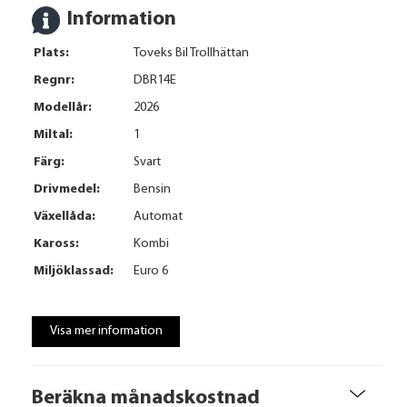
Information
Plats:
Toveks Bil Trollhättan
Regnr:
DBR14E
Modellår:
2026
Miltal:
1
Färg:
Svart
Drivmedel:
Bensin
Växellåda:
Automat
Kaross:
Kombi
Miljöklassad:
Euro 6
Visa mer information
Beräkna månadskostnad