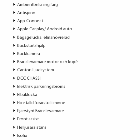
Ambientbelsning färg
Antispinn
App-Connect
Apple Car play/ Android auto
Bagagelucka. elmanövrerad
Backstartshjälp
Backkamera
Bränslevärmare motor och kupé
Canton Ljudsystem
DCC CHASSI
Elektrisk parkeringsbroms
Elbaklucka
Elinställd förarstol+minne
Fjärrstyrd Bränslevärmare
Front assist
Helljusassistans
Isofix