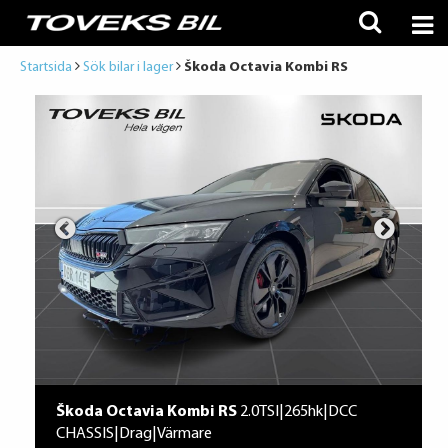
Startsida
Sök bilar i lager
Škoda Octavia Kombi RS
Škoda Octavia Kombi RS
2.0TSI|265hk|DCC
CHASSIS|Drag|Värmare