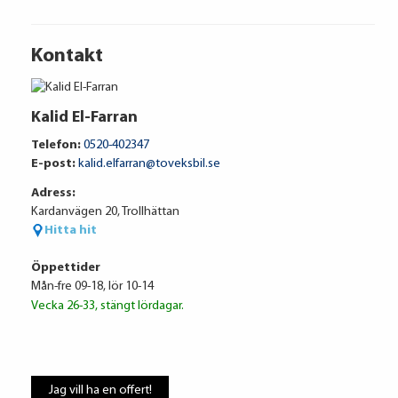
Kontakt
Kalid El-Farran
Telefon:
0520-402347
E-post:
kalid.elfarran@toveksbil.se
Adress:
Kardanvägen 20, Trollhättan
Hitta hit
Öppettider
Mån-fre 09-18, lör 10-14
Vecka 26-33, stängt lördagar.
Volkswagen Financial Services
5 224 kr / mån
Jag vill ha en offert!