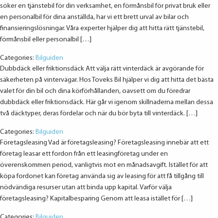
söker en tjänstebil för din verksamhet, en förmånsbil för privat bruk eller
en personalbil för dina anställda, har vi ett brett urval av bilar och
finansieringslösningar. Våra experter hjälper dig att hitta rätt tjänstebil,
förmånsbil eller personalbil […]
Categories:
Bilguiden
Dubbdäck eller friktionsdäck Att välja rätt vinterdäck är avgörande för
säkerheten på vintervägar. Hos Toveks Bil hjälper vi dig att hitta det bästa
valet för din bil och dina körförhållanden, oavsett om du föredrar
dubbdäck eller friktionsdäck. Här går vi igenom skillnaderna mellan dessa
två däcktyper, deras fördelar och när du bör byta till vinterdäck. […]
Categories:
Bilguiden
Företagsleasing Vad är företagsleasing? Företagsleasing innebär att ett
företag leasar ett fordon från ett leasingföretag under en
överenskommen period, vanligtvis mot en månadsavgift. Istället för att
köpa fordonet kan företag använda sig av leasing för att få tillgång till
nödvändiga resurser utan att binda upp kapital. Varför välja
företagsleasing? Kapitalbesparing Genom att leasa istället för […]
Categories:
Bilguiden