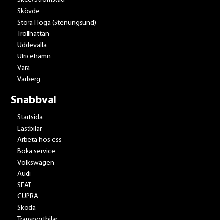
Skee/Strömstad
Skövde
Stora Höga (Stenungsund)
Trollhättan
Uddevalla
Ulricehamn
Vara
Varberg
Snabbval
Startsida
Lastbilar
Arbeta hos oss
Boka service
Volkswagen
Audi
SEAT
CUPRA
Skoda
Transportbilar