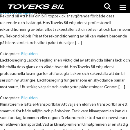
Rekond bil
Lackförsegling
Klimatpremie
Leasa Skåpbil
Privatleasing
Tjänstebil, förmånsbil eller personalbil
Dubbdäck eller friktionsdäck
Företagsleasing
Leasing minibuss
Köpa bil begagnad
Category Archives: Bilguiden
Rebecca Nohlgren
Rebecca Nohlgren
Rebecca Nohlgren
Rebecca Nohlgren
Rebecca Nohlgren
Rebecca Nohlgren
Rebecca Nohlgren
Rebecca Nohlgren
Rebecca Nohlgren
Rebecca Nohlgren
|
|
|
|
|
|
|
|
|
|
12 mars, 2025
30 december, 2024
10 december, 2024
10 december, 2024
9 december, 2024
13 november, 2024
14 oktober, 2024
5 september, 2024
5 september, 2024
13 augusti, 2024
Rekond bil Att hålla din bil i toppskick är avgörande för både dess
utseende och livslängd. Hos Toveks Bil erbjuder vi professionell
rekonditionering av bilar, vilket säkerställer att din bil ser ut och känns som
ny. Rekond bil pris Priset för rekonditionering av bil kan variera beroende
på bilens storlek och vilket paket du väljer. […]
Categories:
Bilguiden
Lackförsegling Lackförsegling är en viktig del av att skydda bilens lack och
bibehålla dess glans och värde över tid. Hos Toveks Bil erbjuder vi
professionella lösningar för att försegla lacken och säkerställa att din bil
ser som ny ut längre. Lackförsegling fungerar som en skyddande barriär
mot smuts, UV-strålar, vägsalt och andra yttre påfrestningar. Genom […]
Categories:
Bilguiden
Klimatpremie lätta el-transportbilar Att välja en eldriven transportbil är ett
smart val för både miljön och plånboken. Tack vare klimatpremien kan du
som företag, kommun eller region få ekonomiskt stöd när du investerar i
en eldriven transportbil. Vad är klimatpremien? Klimatpremien är en statlig