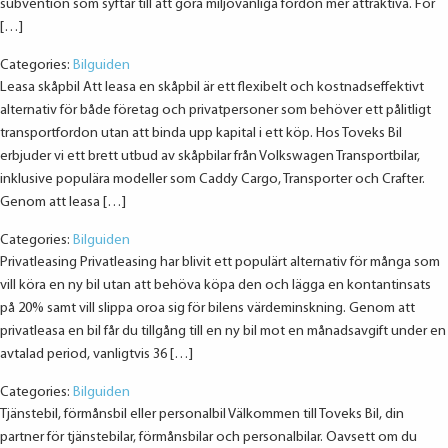
subvention som syftar till att göra miljövänliga fordon mer attraktiva. För
[…]
Categories:
Bilguiden
Leasa skåpbil Att leasa en skåpbil är ett flexibelt och kostnadseffektivt
alternativ för både företag och privatpersoner som behöver ett pålitligt
transportfordon utan att binda upp kapital i ett köp. Hos Toveks Bil
erbjuder vi ett brett utbud av skåpbilar från Volkswagen Transportbilar,
inklusive populära modeller som Caddy Cargo, Transporter och Crafter.
Genom att leasa […]
Categories:
Bilguiden
Privatleasing Privatleasing har blivit ett populärt alternativ för många som
vill köra en ny bil utan att behöva köpa den och lägga en kontantinsats
på 20% samt vill slippa oroa sig för bilens värdeminskning. Genom att
privatleasa en bil får du tillgång till en ny bil mot en månadsavgift under en
avtalad period, vanligtvis 36 […]
Categories:
Bilguiden
Tjänstebil, förmånsbil eller personalbil Välkommen till Toveks Bil, din
partner för tjänstebilar, förmånsbilar och personalbilar. Oavsett om du