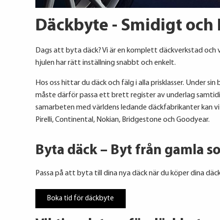
Däckbyte - Smidigt och 
Dags att byta däck? Vi är en komplett däckverkstad och vet
hjulen har rätt inställning snabbt och enkelt.
Hos oss hittar du däck och fälg i alla prisklasser. Under 
måste därför passa ett brett register av underlag samtidig
samarbeten med världens ledande däckfabrikanter kan vi s
Pirelli, Continental, Nokian, Bridgestone och Goodyear.
Byta däck – Byt från gamla s
Passa på att byta till dina nya däck när du köper dina däck
Boka tid för däckbyte