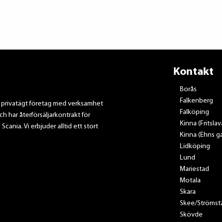
Kontakt
Borås
Falkenberg
t privatägt företag med verksamhet
Falköping
ch har återförsäljarkontrakt för
Kinna (Fritsla
nia. Vi erbjuder alltid ett stort
Kinna (Ehns ga
Lidköping
Lund
Mariestad
Motala
Skara
Skee/Strömst
Skövde