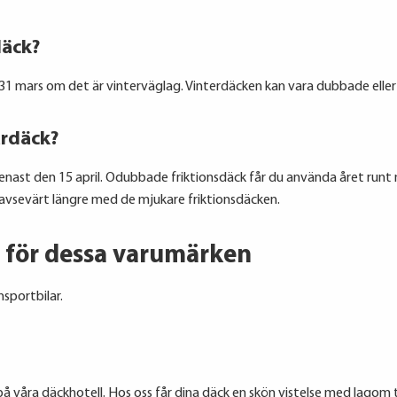
däck?
 31 mars om det är vinterväglag. Vinterdäcken kan vara dubbade eller
ardäck?
nast den 15 april. Odubbade friktionsdäck får du använda året run
avsevärt längre med de mjukare friktionsdäcken.
d för dessa varumärken
sportbilar.
 på våra däckhotell. Hos oss får dina däck en skön vistelse med lagom