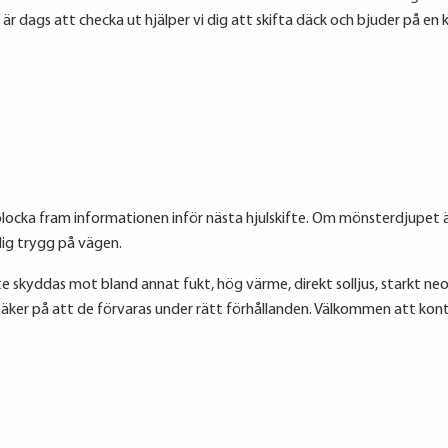
 dags att checka ut hjälper vi dig att skifta däck och bjuder på en 
n plocka fram informationen inför nästa hjulskifte. Om mönsterdjupet är
dig trygg på vägen.
te skyddas mot bland annat fukt, hög värme, direkt solljus, starkt neon
 säker på att de förvaras under rätt förhållanden. Välkommen att kon