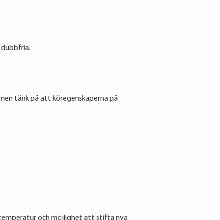
 dubbfria.
t men tänk på att köregenskaperna på
 temperatur och möjlighet att stifta nya