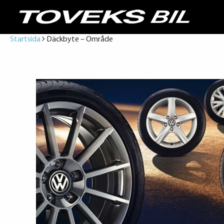
Startsida
Däckbyte – Område