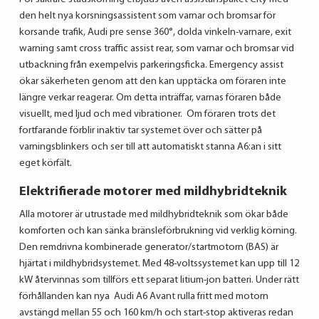
den helt nya korsningsassistent som varnar och bromsar för
korsande trafik, Audi pre sense 360°, dolda vinkeln-varnare, exit
warning samt cross traffic assist rear, som varnar och bromsar vid
utbackning från exempelvis parkeringsficka. Emergency assist
ökar säkerheten genom att den kan upptäcka om föraren inte
längre verkar reagerar. Om detta inträffar, varnas föraren både
visuellt, med ljud och med vibrationer. Om föraren trots det
fortfarande förblir inaktiv tar systemet över och sätter på
varningsblinkers och ser till att automatiskt stanna A6:an i sitt
eget körfält.
Elektrifierade motorer med mildhybridteknik
Alla motorer är utrustade med mildhybridteknik som ökar både
komforten och kan sänka bränsleförbrukning vid verklig körning.
Den remdrivna kombinerade generator/startmotorn (BAS) är
hjärtat i mildhybridsystemet. Med 48-voltssystemet kan upp till 12
kW återvinnas som tillförs ett separat litium-jon batteri. Under rätt
förhållanden kan nya Audi A6 Avant rulla fritt med motorn
avstängd mellan 55 och 160 km/h och start-stop aktiveras redan