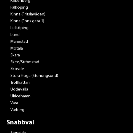
Falkenberg
Falköping
Kinna (Fritslavägen)
Kinna (Ehns gata 1)
Lidköping
Lund
Mariestad
Motala
Skara
Skee/Strömstad
Skövde
Stora Höga (Stenungsund)
Trollhättan
Uddevalla
Ulricehamn
Vara
Varberg
Snabbval