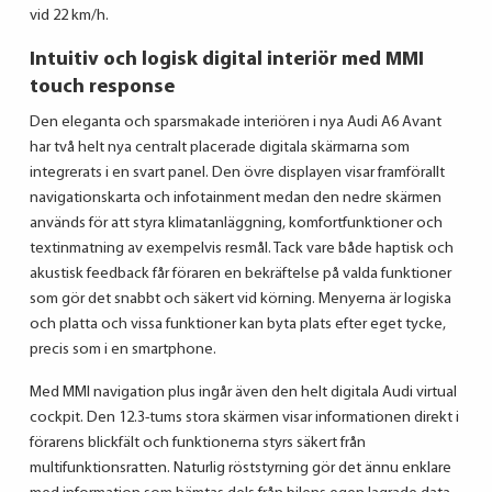
vid 22 km/h.
Intuitiv och logisk digital interiör med MMI
touch response
Den eleganta och sparsmakade interiören i nya Audi A6 Avant
har två helt nya centralt placerade digitala skärmarna som
integrerats i en svart panel. Den övre displayen visar framförallt
navigationskarta och infotainment medan den nedre skärmen
används för att styra klimatanläggning, komfortfunktioner och
textinmatning av exempelvis resmål. Tack vare både haptisk och
akustisk feedback får föraren en bekräftelse på valda funktioner
som gör det snabbt och säkert vid körning. Menyerna är logiska
och platta och vissa funktioner kan byta plats efter eget tycke,
precis som i en smartphone.
Med MMI navigation plus ingår även den helt digitala Audi virtual
cockpit. Den 12.3-tums stora skärmen visar informationen direkt i
förarens blickfält och funktionerna styrs säkert från
multifunktionsratten. Naturlig röststyrning gör det ännu enklare