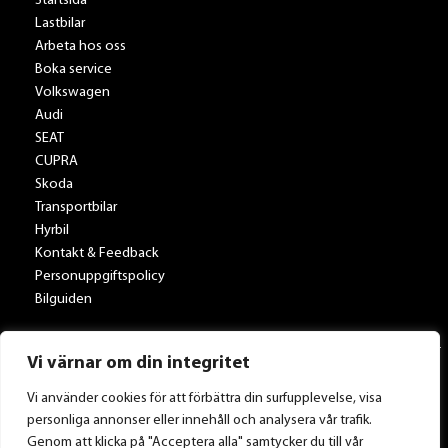
Startsida
Lastbilar
Arbeta hos oss
Boka service
Volkswagen
Audi
SEAT
CUPRA
Skoda
Transportbilar
Hyrbil
Kontakt & Feedback
Personuppgiftspolicy
Bilguiden
Vi värnar om din integritet
Vi använder cookies för att förbättra din surfupplevelse, visa
personliga annonser eller innehåll och analysera vår trafik.
Tillbaka till Toveksbil.se
Genom att klicka på "Acceptera alla" samtycker du till vår