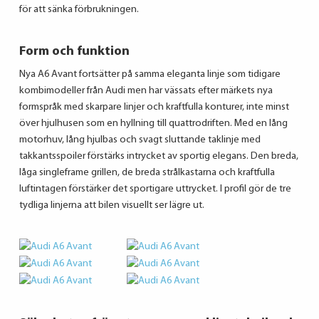
för att sänka förbrukningen.
Form och funktion
Nya A6 Avant fortsätter på samma eleganta linje som tidigare
kombimodeller från Audi men har vässats efter märkets nya
formspråk med skarpare linjer och kraftfulla konturer, inte minst
över hjulhusen som en hyllning till quattrodriften. Med en lång
motorhuv, lång hjulbas och svagt sluttande taklinje med
takkantsspoiler förstärks intrycket av sportig elegans. Den breda,
låga singleframe grillen, de breda strålkastarna och kraftfulla
luftintagen förstärker det sportigare uttrycket. I profil gör de tre
tydliga linjerna att bilen visuellt ser lägre ut.