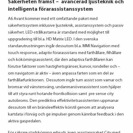
Säkerheten främst – avancerad ljusteknik och
intelligenta förarassistanssystem
A6 Avant kommer med ett omfattande paket med
säkerhetssystem inklusive ljusteknik, assistanssystem och passiv
säkerhet. LED-strålkastarna är standard med möjlighet till
uppgradering till bl.a. HD Matrix LED. I den svenska
standarutrustningen ingår dessutom bl.a. MMI Navigation med
touch response, adaptiv förarassistans med farthållare, filhållare
och kökörningsassistent, där den adaptiva farthållaren kan
förutse faktorer som hastighetsgränser, kurvor, rondeller och –
om navigatorn är aktiv – även anpassa farten som en del av
farthållarfunktionen. Dessutom ingår turn assist som varnar och
bromsar vid vänstersväng, undanmanöverassistent som hjälper
till att styra runt hotande frontkollision samt pre sense city
autobroms. Den prediktiva effektivitetsassistenten uppmanar
dessutom till en bränsleeffektiv körstil genom att analysera
kartdata i förväg och ge impulser genom kännbar feedback i den
aktiva gaspedalen.
För säkrare stadskörning erbjuds även assistanspaket City med