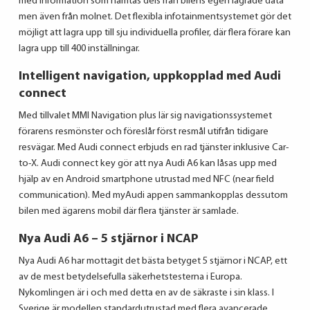
med information som hämtas dels från bilens egen lagrade data
men även från molnet. Det flexibla infotainmentsystemet gör det
möjligt att lagra upp till sju individuella profiler, där flera förare kan
lagra upp till 400 inställningar.
Intelligent navigation, uppkopplad med Audi
connect
Med tillvalet MMI Navigation plus lär sig navigationssystemet
förarens resmönster och föreslår först resmål utifrån tidigare
resvägar. Med Audi connect erbjuds en rad tjänster inklusive Car-
to-X. Audi connect key gör att nya Audi A6 kan låsas upp med
hjälp av en Android smartphone utrustad med NFC (near field
communication). Med myAudi appen sammankopplas dessutom
bilen med ägarens mobil där flera tjänster är samlade.
Nya Audi A6 – 5 stjärnor i NCAP
Nya Audi A6 har mottagit det bästa betyget 5 stjärnor i NCAP, ett
av de mest betydelsefulla säkerhetstesterna i Europa.
Nykomlingen är i och med detta en av de säkraste i sin klass. I
Sverige är modellen standardutrustad med flera avancerade