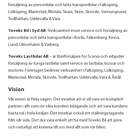
försäljning av personbilar och lätta transportbilar i Falköping,
Lidköping, Mariestad, Motala, Skara, Skee, Skövde, Stenungsund,
Trollhättan, Uddevalla & Vara.
Toveks Bil i Syd AB
-Verksamhet inom service och försäljning av
personbilar och lätta trans­portbilar i Borås, Falkenberg, Kinna,
Lund, Ulricehamn & Varberg.
Toveks Lastbilar AB
– är återförsäljare för Scania och erbjuder
försäljning av tunga lastbilar samt service av lastbilar, bussar och
motorer. Företaget bedriver verksamhet i Falköping, Lidköping,
Mariestad, Motala, Skövde, Trollhättan, Uddevalla, Vara & Åmål.
Vision
Vår vision är Hela vägen. Det innebär att vi vill vara en komplett
partner i allt som rör våra kunders bilägande och att vara kundens
bästa val i hela kedjan. Det innebär också ett ställn­ingstagande
från vår sida. Det ska vara enkelt att ha med Toveks Bil att göra
och naturligt att komma till oss med allt som rör bilen.