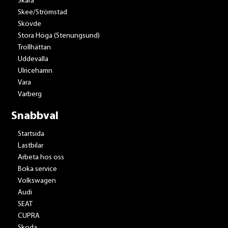
Skara
Skee/Strömstad
Skövde
Stora Höga (Stenungsund)
Trollhättan
Uddevalla
Ulricehamn
Vara
Varberg
Snabbval
Startsida
Lastbilar
Arbeta hos oss
Boka service
Volkswagen
Audi
SEAT
CUPRA
Skoda