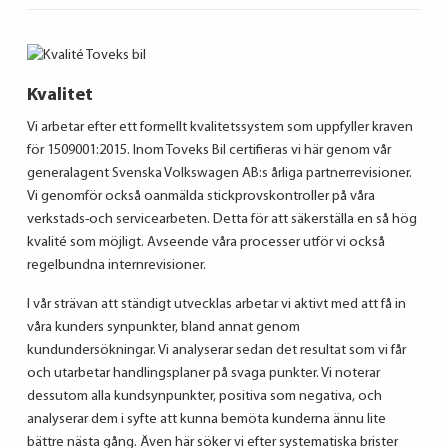
Kvalitet
Vi arbetar efter ett formellt kvalitetssystem som uppfyller kraven
för 1509001:2015. Inom Toveks Bil certifieras vi här genom vår
generalagent Svenska Volkswagen AB:s årliga partnerrevisioner.
Vi genomför också oanmälda stickprovskontroller på våra
verkstads-och servicearbeten. Detta för att säkerställa en så hög
kvalité som möjligt. Avseende våra processer utför vi också
regelbundna internrevisioner.
I vår strävan att ständigt utvecklas arbetar vi aktivt med att få in
våra kunders synpunkter, bland annat genom
kundundersökningar. Vi analyserar sedan det resultat som vi får
och utarbetar handlingsplaner på svaga punkter. Vi noterar
dessutom alla kundsynpunkter, positiva som negativa, och
analyserar dem i syfte att kunna bemöta kunderna ännu lite
bättre nästa gång. Även här söker vi efter systematiska brister