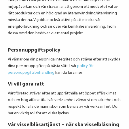
inköp som i våra processer. Vår bransch har naturligt en stor
miljöpåverkan och vår strävan är att genom ett medvetet val av
rätt produkter och en hög grad av återanvändning/återvinning
minska denna. Vi jobbar också aktivt på att minska vår
energiförbrukning och se över vår kemikalieanvändning. Inom
dessa områden bedriver vi ett antal projekt.
Personuppgiftspolicy
Vi värnar om din personliga integritet och strävar efter att skydda
dina personuppgifter på bästa sätt. I vår
policy för
personuppgiftsbehandling
kan du läsa mer.
Vi vill göra rätt
Vårt företag strävar efter att upprätthålla ett öppet affärsklimat
och en hög affärsetik. I vår verksamhet värnar vi om säkerhet och
respekt för alla de människor som berörs av vår verksamhet. Du
har en viktig roll för att vi ska lyckas.
Vår visselblåsartjänst – när ska visselblåsning