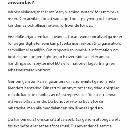
användas?
Vår visselblåsartjänst är ett ”early warning system” för att minska
risker. Den är viktig för att värna god bolagsstyrning och bevara
kundernas och allmänhetens förtroende för oss.
Visselblåsartjänsten kan användas för att varna om allvarliga risker
för oegentligheter som kan påverka människor, vår organisation,
samhället eller miljön. Din rapport kan innehålla information om
brottslighet, oegentligheter och överträdelser eller andra
handlingar som bryter mot EU:s eller nationell lagstiftning i en
arbetsrelaterad kontext.
Genom tjänsten kan vi garantera din anonymitet genom hela
ärendets hantering. Din rätt till anonymitet är skyddad enligt lag
och du kan inte drabbas av några repressalier för att du lämnat
ett visselblåsarärende. Du behöver inte ha bevis för din
misstanke, men alla meddelanden ska lämnas i god tro.
Du har om du så önskar rätt att visselblåsa genom att begära ett
fysiskt möte eller ett telefonsamtal. Du använder då samma