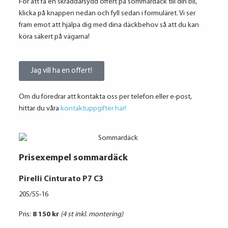
För att få en skräddarsydd offert på sommardäck till din bil,
klicka på knappen nedan och fyll sedan i formuläret. Vi ser
fram emot att hjälpa dig med dina däckbehov så att du kan
köra säkert på vägarna!
Jag vill ha en offert!
Om du föredrar att kontakta oss per telefon eller e-post,
hittar du våra
kontaktuppgifter här!
Prisexempel sommardäck
Pirelli Cinturato P7 C3
205/55-16
Pris:
8 150 kr
(4 st inkl. montering)