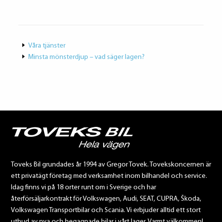
Våra tjänster
Minsta mönsterdjup – vad säger lagen?
Toveks Bil grundades år 1994 av Gregor Tovek. Tovekskoncernen är
ett privatägt företag med verksamhet inom bilhandel och service.
Idag finns vi på 18 orter runt om i Sverige och har
återförsäljarkontrakt för Volkswagen, Audi, SEAT, CUPRA, Škoda,
Volkswagen Transportbilar och Scania. Vi erbjuder alltid ett stort
utbud av nya och begagnade bilar i vårt lager. Varmt välkommen!