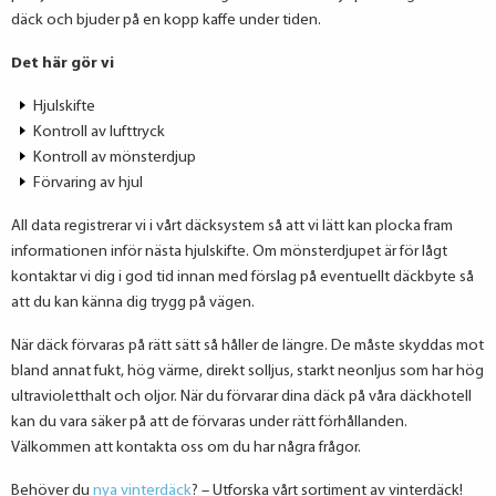
däck och bjuder på en kopp kaffe under tiden.
Det här gör vi
Hjulskifte
Kontroll av lufttryck
Kontroll av mönsterdjup
Förvaring av hjul
All data registrerar vi i vårt däcksystem så att vi lätt kan plocka fram
informationen inför nästa hjulskifte. Om mönsterdjupet är för lågt
kontaktar vi dig i god tid innan med förslag på eventuellt däckbyte så
att du kan känna dig trygg på vägen.
När däck förvaras på rätt sätt så håller de längre. De måste skyddas mot
bland annat fukt, hög värme, direkt solljus, starkt neonljus som har hög
ultravioletthalt och oljor. När du förvarar dina däck på våra däckhotell
kan du vara säker på att de förvaras under rätt förhållanden.
Välkommen att kontakta oss om du har några frågor.
Behöver du
nya vinterdäck
? – Utforska vårt sortiment av vinterdäck!