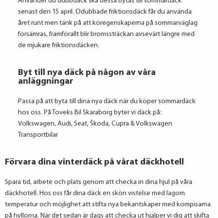
Använder du dubbdäck ska dessa bytas till sommardäck
senast den 15 april. Odubbade friktionsdäck får du använda
året runt men tänk på att köregenskaperna på sommarväglag
försämras, framförallt blir bromssträckan avsevärt längre med
de mjukare friktionsdäcken.
Byt till nya däck på någon av våra
anläggningar
Passa på att byta till dina nya däck när du köper sommardäck
hos oss.
På Toveks Bil Skaraborg byter vi däck på:
Volkswagen, Audi, Seat, Škoda, Cupra & Volkswagen
Transportbilar
Förvara dina vinterdäck på vårat däckhotell​
Spara tid, arbete och plats genom att checka in dina hjul på våra
däckhotell. Hos oss får dina däck en skön vistelse med lagom
temperatur och möjlighet att stifta nya bekantskaper med kompisarna
på hyllorna. När det sedan är dags att checka ut hjälper vi dig att skifta