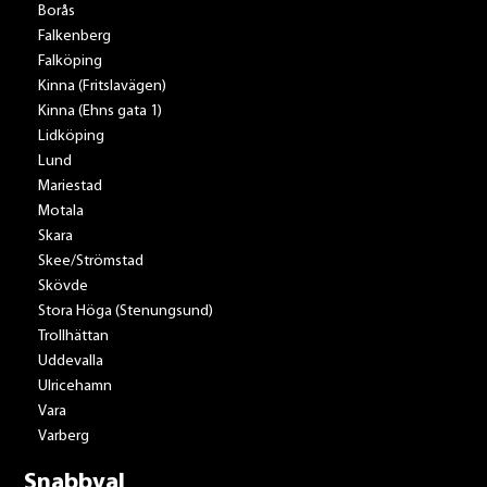
Borås
Falkenberg
Falköping
Kinna (Fritslavägen)
Kinna (Ehns gata 1)
Lidköping
Lund
Mariestad
Motala
Skara
Skee/Strömstad
Skövde
Stora Höga (Stenungsund)
Trollhättan
Uddevalla
Ulricehamn
Vara
Varberg
Snabbval