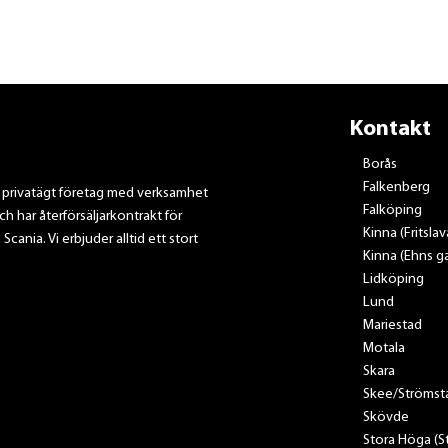
Kontakt
Borås
Falkenberg
t privatägt företag med verksamhet
Falköping
ch har återförsäljarkontrakt för
Kinna (Fritsla
nia. Vi erbjuder alltid ett stort
Kinna (Ehns ga
Lidköping
Lund
Mariestad
Motala
Skara
Skee/Strömst
Skövde
Stora Höga (