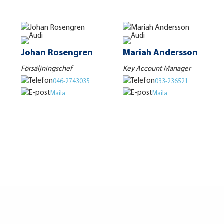
Johan Rosengren
Mariah Andersson
Försäljningschef
Key Account Manager
046-2743035
033-236521
Maila
Maila