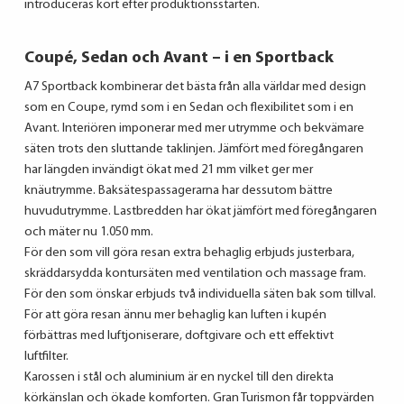
introduceras kort efter produktionsstarten.
Coupé, Sedan och Avant – i en Sportback
A7 Sportback kombinerar det bästa från alla världar med design
som en Coupe, rymd som i en Sedan och flexibilitet som i en
Avant. Interiören imponerar med mer utrymme och bekvämare
säten trots den sluttande taklinjen. Jämfört med föregångaren
har längden invändigt ökat med 21 mm vilket ger mer
knäutrymme. Baksätespassagerarna har dessutom bättre
huvudutrymme. Lastbredden har ökat jämfört med föregångaren
och mäter nu 1.050 mm.
För den som vill göra resan extra behaglig erbjuds justerbara,
skräddarsydda kontursäten med ventilation och massage fram.
För den som önskar erbjuds två individuella säten bak som tillval.
För att göra resan ännu mer behaglig kan luften i kupén
förbättras med luftjoniserare, doftgivare och ett effektivt
luftfilter.
Karossen i stål och aluminium är en nyckel till den direkta
körkänslan och ökade komforten. Gran Turismon får toppvärden