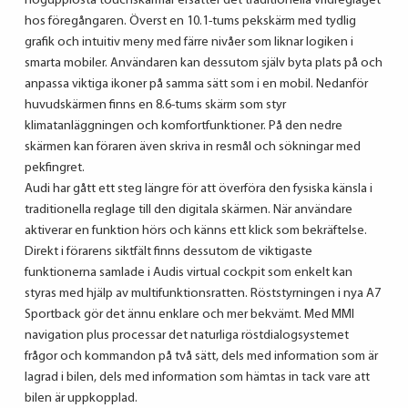
högupplösta touchskärmar ersätter det traditionella vridreglaget
hos föregångaren. Överst en 10.1-tums pekskärm med tydlig
grafik och intuitiv meny med färre nivåer som liknar logiken i
smarta mobiler. Användaren kan dessutom själv byta plats på och
anpassa viktiga ikoner på samma sätt som i en mobil. Nedanför
huvudskärmen finns en 8.6-tums skärm som styr
klimatanläggningen och komfortfunktioner. På den nedre
skärmen kan föraren även skriva in resmål och sökningar med
pekfingret.
Audi har gått ett steg längre för att överföra den fysiska känsla i
traditionella reglage till den digitala skärmen. När användare
aktiverar en funktion hörs och känns ett klick som bekräftelse.
Direkt i förarens siktfält finns dessutom de viktigaste
funktionerna samlade i Audis virtual cockpit som enkelt kan
styras med hjälp av multifunktionsratten. Röststyrningen i nya A7
Sportback gör det ännu enklare och mer bekvämt. Med MMI
navigation plus processar det naturliga röstdialogsystemet
frågor och kommandon på två sätt, dels med information som är
lagrad i bilen, dels med information som hämtas in tack vare att
bilen är uppkopplad.