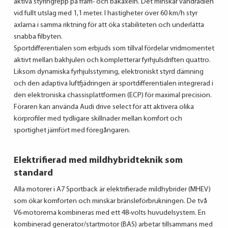
aktiva styringrepp på fram- och bakaxeln. Det minskar vändradien
vid fullt utslag med 1,1 meter. I hastigheter över 60 km/h styr
axlarna i samma riktning för att öka stabiliteten och underlätta
snabba filbyten.
Sportdifferentialen som erbjuds som tillval fördelar vridmomentet
aktivt mellan bakhjulen och kompletterar fyrhjulsdriften quattro.
Liksom dynamiska fyrhjulsstyrning, elektroniskt styrd dämning
och den adaptiva luftfjädringen är sportdifferentialen integrerad i
den elektroniska chassisplattformen (ECP) för maximal precision.
Föraren kan använda Audi drive select för att aktivera olika
körprofiler med tydligare skillnader mellan komfort och
sportighet jämfört med föregångaren.
Elektrifierad med mildhybridteknik som
standard
Alla motorer i A7 Sportback är elektrifierade mildhybrider (MHEV)
som ökar komforten och minskar bränsleförbrukningen. De två
V6-motorerna kombineras med ett 48-volts huvudelsystem. En
kombinerad generator/startmotor (BAS) arbetar tillsammans med