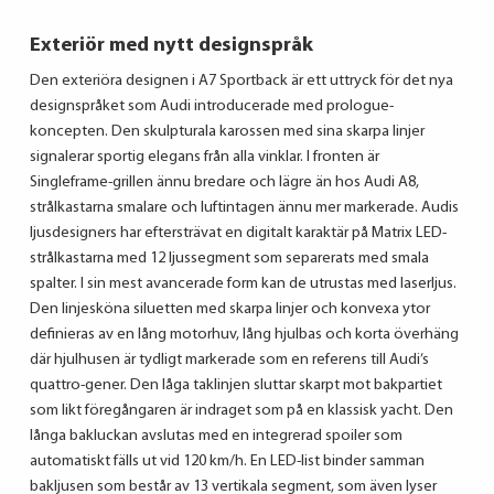
Exteriör med nytt designspråk
Den exteriöra designen i A7 Sportback är ett uttryck för det nya
designspråket som Audi introducerade med prologue-
koncepten. Den skulpturala karossen med sina skarpa linjer
signalerar sportig elegans från alla vinklar. I fronten är
Singleframe-grillen ännu bredare och lägre än hos Audi A8,
strålkastarna smalare och luftintagen ännu mer markerade. Audis
ljusdesigners har eftersträvat en digitalt karaktär på Matrix LED-
strålkastarna med 12 ljussegment som separerats med smala
spalter. I sin mest avancerade form kan de utrustas med laserljus.
Den linjesköna siluetten med skarpa linjer och konvexa ytor
definieras av en lång motorhuv, lång hjulbas och korta överhäng
där hjulhusen är tydligt markerade som en referens till Audi’s
quattro-gener. Den låga taklinjen sluttar skarpt mot bakpartiet
som likt föregångaren är indraget som på en klassisk yacht. Den
långa bakluckan avslutas med en integrerad spoiler som
automatiskt fälls ut vid 120 km/h. En LED-list binder samman
bakljusen som består av 13 vertikala segment, som även lyser