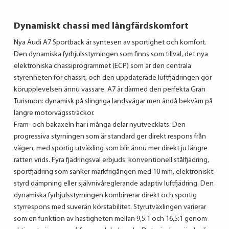
Dynamiskt chassi med långfärdskomfort
Nya Audi A7 Sportback är syntesen av sportighet och komfort.
Den dynamiska fyrhjulsstyrningen som finns som tillval, det nya
elektroniska chassiprogrammet (ECP) som är den centrala
styrenheten för chassit, och den uppdaterade luftfjädringen gör
körupplevelsen ännu vassare. A7 är därmed den perfekta Gran
Turismon: dynamisk på slingriga landsvägar men ändå bekväm på
längre motorvägssträckor.
Fram- och bakaxeln har i många delar nyutvecklats. Den
progressiva styrningen som är standard ger direkt respons från
vägen, med sportig utväxling som blir ännu mer direkt ju längre
ratten vrids. Fyra fjädringsval erbjuds: konventionell stålfjädring,
sportfjädring som sänker markfrigången med 10 mm, elektroniskt
styrd dämpning eller självnivåreglerande adaptiv luftfjädring. Den
dynamiska fyrhjulsstyrningen kombinerar direkt och sportig
styrrespons med suverän körstabilitet. Styrutväxlingen varierar
som en funktion av hastigheten mellan 9,5:1 och 16,5:1 genom