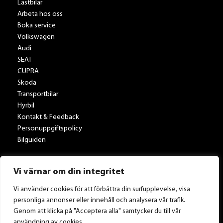
Lastbilar
Arbeta hos oss
Boka service
Volkswagen
Audi
SEAT
CUPRA
Skoda
Transportbilar
Hyrbil
Kontakt & Feedback
Personuppgiftspolicy
Bilguiden
Vi värnar om din integritet
Vi använder cookies för att förbättra din surfupplevelse, visa
personliga annonser eller innehåll och analysera vår trafik.
Tillbaka till Toveksbil.se
Genom att klicka på "Acceptera alla" samtycker du till vår
användning av cookies.