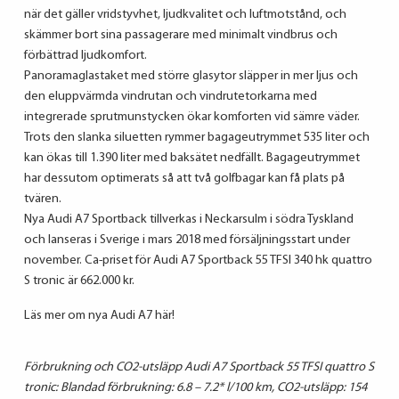
när det gäller vridstyvhet, ljudkvalitet och luftmotstånd, och
skämmer bort sina passagerare med minimalt vindbrus och
förbättrad ljudkomfort.
Panoramaglastaket med större glasytor släpper in mer ljus och
den eluppvärmda vindrutan och vindrutetorkarna med
integrerade sprutmunstycken ökar komforten vid sämre väder.
Trots den slanka siluetten rymmer bagageutrymmet 535 liter och
kan ökas till 1.390 liter med baksätet nedfällt. Bagageutrymmet
har dessutom optimerats så att två golfbagar kan få plats på
tvären.
Nya Audi A7 Sportback tillverkas i Neckarsulm i södra Tyskland
och lanseras i Sverige i mars 2018 med försäljningsstart under
november. Ca-priset för Audi A7 Sportback 55 TFSI 340 hk quattro
S tronic är 662.000 kr.
Läs mer om nya Audi A7 här!
Förbrukning och CO2-utsläpp Audi A7 Sportback 55 TFSI quattro S
tronic: Blandad förbrukning: 6.8 – 7.2* l/100 km, CO2-utsläpp: 154