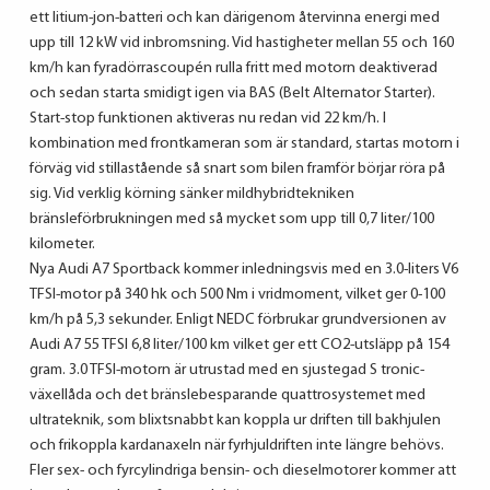
ett litium-jon-batteri och kan därigenom återvinna energi med
upp till 12 kW vid inbromsning. Vid hastigheter mellan 55 och 160
km/h kan fyradörrascoupén rulla fritt med motorn deaktiverad
och sedan starta smidigt igen via BAS (Belt Alternator Starter).
Start-stop funktionen aktiveras nu redan vid 22 km/h. I
kombination med frontkameran som är standard, startas motorn i
förväg vid stillastående så snart som bilen framför börjar röra på
sig. Vid verklig körning sänker mildhybridtekniken
bränsleförbrukningen med så mycket som upp till 0,7 liter/100
kilometer.
Nya Audi A7 Sportback kommer inledningsvis med en 3.0-liters V6
TFSI-motor på 340 hk och 500 Nm i vridmoment, vilket ger 0-100
km/h på 5,3 sekunder. Enligt NEDC förbrukar grundversionen av
Audi A7 55 TFSI 6,8 liter/100 km vilket ger ett CO2-utsläpp på 154
gram. 3.0 TFSI-motorn är utrustad med en sjustegad S tronic-
växellåda och det bränslebesparande quattrosystemet med
ultrateknik, som blixtsnabbt kan koppla ur driften till bakhjulen
och frikoppla kardanaxeln när fyrhjuldriften inte längre behövs.
Fler sex- och fyrcylindriga bensin- och dieselmotorer kommer att