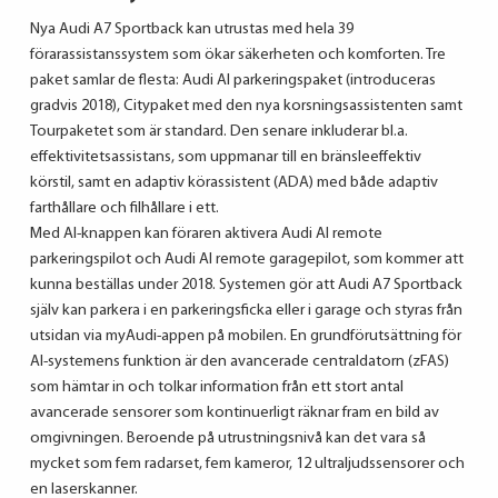
Nya Audi A7 Sportback kan utrustas med hela 39
förarassistanssystem som ökar säkerheten och komforten. Tre
paket samlar de flesta: Audi AI parkeringspaket (introduceras
gradvis 2018), Citypaket med den nya korsningsassistenten samt
Tourpaketet som är standard. Den senare inkluderar bl.a.
effektivitetsassistans, som uppmanar till en bränsleeffektiv
körstil, samt en adaptiv körassistent (ADA) med både adaptiv
farthållare och filhållare i ett.
Med AI-knappen kan föraren aktivera Audi AI remote
parkeringspilot och Audi AI remote garagepilot, som kommer att
kunna beställas under 2018. Systemen gör att Audi A7 Sportback
själv kan parkera i en parkeringsficka eller i garage och styras från
utsidan via myAudi-appen på mobilen. En grundförutsättning för
AI-systemens funktion är den avancerade centraldatorn (zFAS)
som hämtar in och tolkar information från ett stort antal
avancerade sensorer som kontinuerligt räknar fram en bild av
omgivningen. Beroende på utrustningsnivå kan det vara så
mycket som fem radarset, fem kameror, 12 ultraljudssensorer och
en laserskanner.