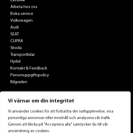
Lastbilar
Arbeta hos oss
Boka service
Volkswagen
Audi
SEAT
CUPRA
Skoda
Transportbilar
Hyrbil
Kontakt & Feedback
Personuppgiftspolicy
Bilguiden
Vi värnar om din integritet
Vi använder cookies för att förbättra din surfupplevelse, visa
personliga annonser eller innehåll och analysera vår trafik.
Tillbaka till Toveksbil.se
Genom att klicka på "Acceptera alla" samtycker du till vår
användning av cookies.