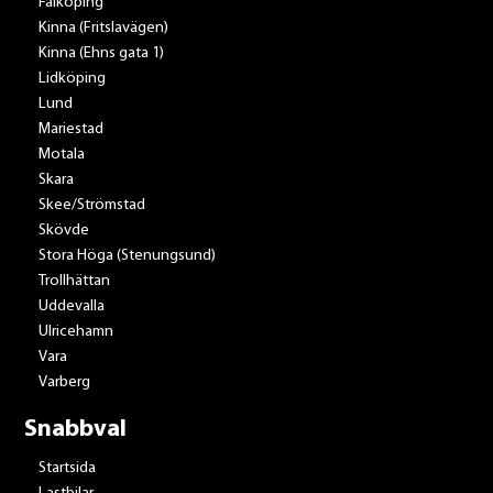
Falköping
Kinna (Fritslavägen)
Kinna (Ehns gata 1)
Lidköping
Lund
Mariestad
Motala
Skara
Skee/Strömstad
Skövde
Stora Höga (Stenungsund)
Trollhättan
Uddevalla
Ulricehamn
Vara
Varberg
Snabbval
Startsida