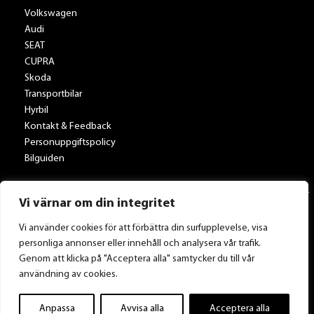
Volkswagen
Audi
SEAT
CUPRA
Skoda
Transportbilar
Hyrbil
Kontakt & Feedback
Personuppgiftspolicy
Bilguiden
Vi värnar om din integritet
Vi använder cookies för att förbättra din surfupplevelse, visa
personliga annonser eller innehåll och analysera vår trafik.
Tillbaka till Toveksbil.se
Genom att klicka på "Acceptera alla" samtycker du till vår
användning av cookies.
Anpassa
Avvisa alla
Acceptera alla