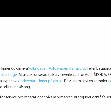
s finner du din nya
Volkswagen
,
Volkswagen Transportbil
eller begagnade
ilar i lager
. Vi är auktoriserad fullserviceverkstad för Audi, ŠKODA, 
la typer av
skadereparationer på din bil.
Dessutom är vi en komplett
otell under säsong.
utför service och reparationer på alla bilmärken. Vi erbjuder också fels