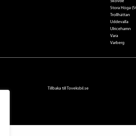
Skövde
Stora Höga (
Trollhättan
Uddevalla
Ulricehamn
Vara
Varberg
Tillbaka till Toveksbil.se