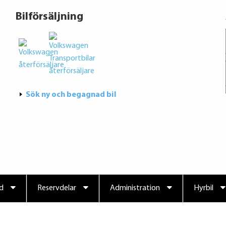
Bilförsäljning
Sök ny och begagnad bil
d
Reservdelar
Administration
Hyrbil