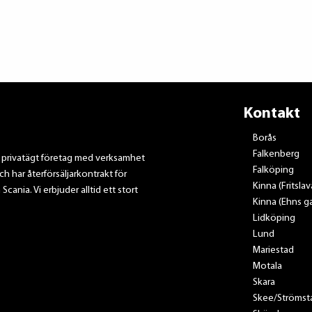
Kontakt
Borås
Falkenberg
t privatägt företag med verksamhet
Falköping
ch har återförsäljarkontrakt för
Kinna (Fritsla
nia. Vi erbjuder alltid ett stort
Kinna (Ehns ga
Lidköping
Lund
Mariestad
Motala
Skara
Skee/Strömst