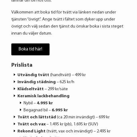
lämnar din bil hos oss.
Välkommen att boka tid för tvätt via länken nedan under
tjänsten “övrigt”. Ange tvätt i fältet som dyker upp under
övrigt och välj sedan den tjänst du önskar boka i sista steget
innan du väljer datum.
Boka tid här!
Prislista
Utvändig tvätt
(handtvätt) – 499 kr
Invändig städning
– 625 kr/h
Klädseltvätt
– 299 kr/säte
Keramisk lackbehandling
Nybil –
4.995 kr
Begagnad bil –
6.995 kr
Tvätt och lättstäd
(ca 20 min invändigt) – 699 kr
Tvätt och vax
– 1.495 kr (pb), 1.695 kr (SUV)
Rekond Light
(tvätt, vax och invändigt) – 2.495 kr