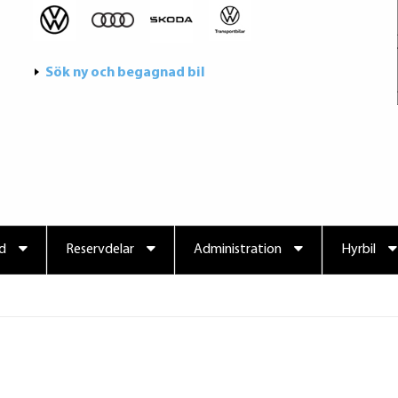
Sök ny och begagnad bil
d
Reservdelar
Administration
Hyrbil