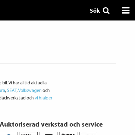
Sök
l. Vi har alltid aktuella
pra
,
SEAT
,
Volkswagen
och
t däckverkstad och
vi hjälper
Auktoriserad verkstad och service