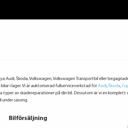
nya Audi, Škoda, Volkswagen, Volkswagen Transportbil eller begagnade bi
lar i lager. Vi är auktoriserad fullserviceverkstad för
Audi
,
Škoda
,
Cu
lla typer av skadereparationer på din bil. Dessutom är vi en komplet
l under säsong.
Bilförsäljning