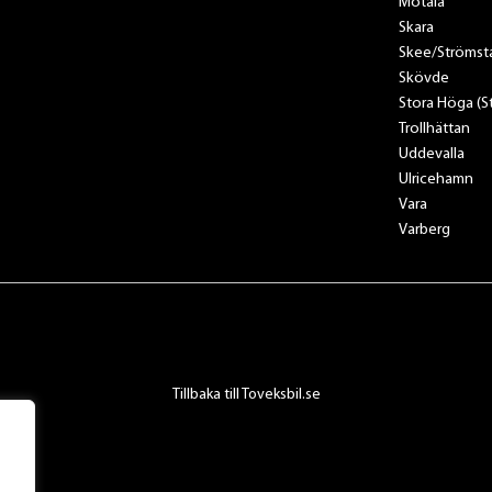
Motala
Skara
Skee/Strömst
Skövde
Stora Höga (
Trollhättan
Uddevalla
Ulricehamn
Vara
Varberg
Tillbaka till Toveksbil.se