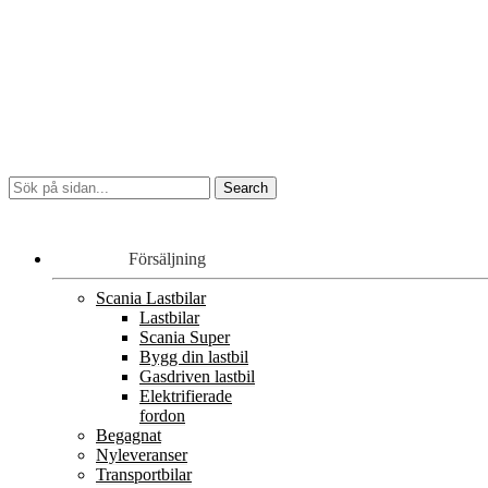
Försäljning
Scania Lastbilar
Lastbilar
Scania Super
Bygg din lastbil
Gasdriven lastbil
Elektrifierade
fordon
Begagnat
Nyleveranser
Transportbilar