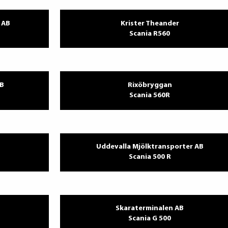
 AB
Krister Theander
Scania R560
AB
Rixöbryggan
Scania 560R
Uddevalla Mjölktransporter AB
Scania 500 R
Skaraterminalen AB
Scania G 500