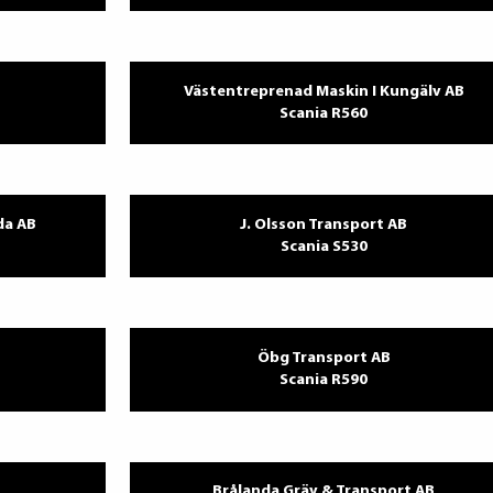
Västentreprenad Maskin I Kungälv AB
Scania R560
da AB
J. Olsson Transport AB
Scania S530
Öbg Transport AB
Scania R590
Brålanda Gräv & Transport AB