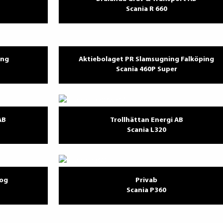
Scania R 660
ing
Aktiebolaget PR Slamsugning Falköping
Scania 460P Super
AB
Trollhättan Energi AB
Scania L320
kog
Privab
Scania P360