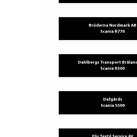
Bröderna Nordmark AB
Scania R770
Dahlbergs Transport Brålan
Scania R500
Dafgårds
Scania S500
Elis Textil Service AV