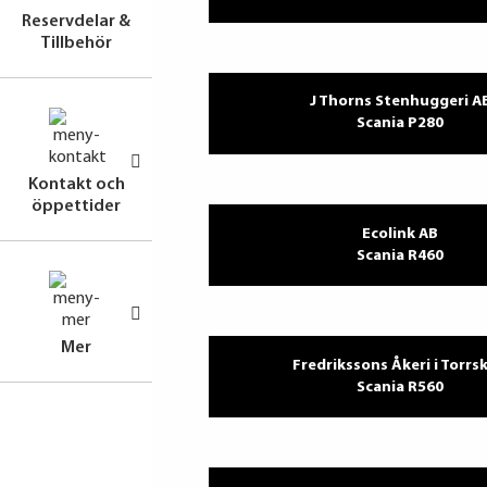
Reservdelar &
Tillbehör
J Thorns Stenhuggeri A
Scania P280
Kontakt och
öppettider
Ecolink AB
Scania R460
Mer
Fredrikssons Åkeri i Torrs
Scania R560