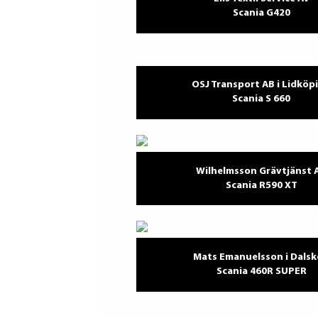
Scania G420
OSJ Transport AB i Lidköp
Scania S 660
Wilhelmsson Grävtjänst 
Scania R590 XT
Mats Emanuelsson i Dals
Scania 460R SUPER