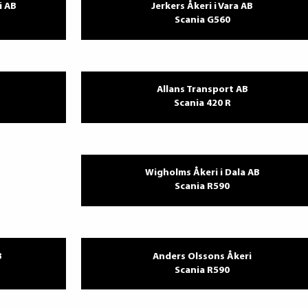
i AB
Jerkers Åkeri i Vara AB
Scania G560
Allans Transport AB
Scania 420 R
Wigholms Åkeri i Dala AB
Scania R590
B
Anders Olssons Åkeri
Scania R590