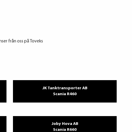
nser från oss på Toveks
JK Tanktransporter AB
Scania R460
Joby Hova AB
Scania R660