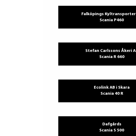
Falköpings Kyltransporter
Scania P460
Stefan Carlssons Åkeri 
Scania R 660
Ecolink AB i Skara
Scania 40 R
Dafgårds
Scania S 500