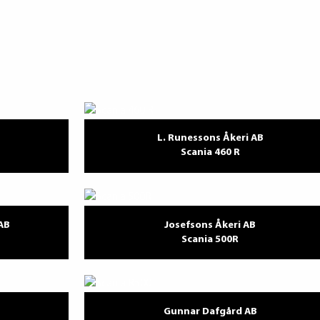
L. Runessons Åkeri AB
Scania 460 R
AB
Josefsons Åkeri AB
Scania 500R
Gunnar Dafgård AB