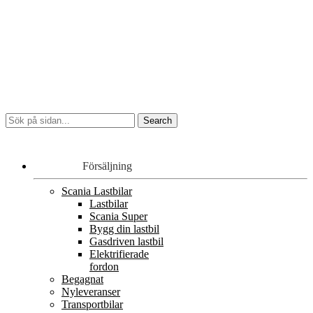
Försäljning
Scania Lastbilar
Lastbilar
Scania Super
Bygg din lastbil
Gasdriven lastbil
Elektrifierade
fordon
Begagnat
Nyleveranser
Transportbilar