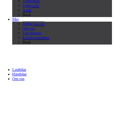
Trollhättan
Uddevalla
Åmål
Back
Mer
Jobba hos oss
Om oss
Vår historia
Kundsynpunkter
Back
Lastbilar
Hästbilar
Om oss