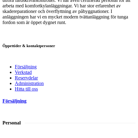
utföra färdskrivarkontroller. Vi har även certifierad personal för att
arbeta med komfortkylanläggningar. Vi har stor erfarenhet av
skadereparationer och överflyttning av påbyggnationer. I
anläggningen har vi en mycket modern tvättanläggning för tunga
fordon som är öppet dygnet runt.
Öppettider & kontaktpersoner
Försäljning
Verkstad
Reservdelar
Administration
Hitta till oss
Försäljning
Personal