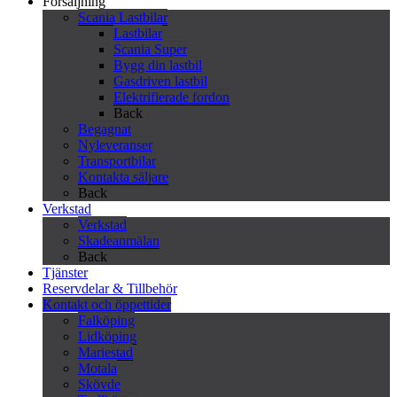
Försäljning
Scania Lastbilar
Lastbilar
Scania Super
Bygg din lastbil
Gasdriven lastbil
Elektrifierade fordon
Back
Begagnat
Nyleveranser
Transportbilar
Kontakta säljare
Back
Verkstad
Verkstad
Skadeanmälan
Back
Tjänster
Reservdelar & Tillbehör
Kontakt och öppettider
Falköping
Lidköping
Mariestad
Motala
Skövde