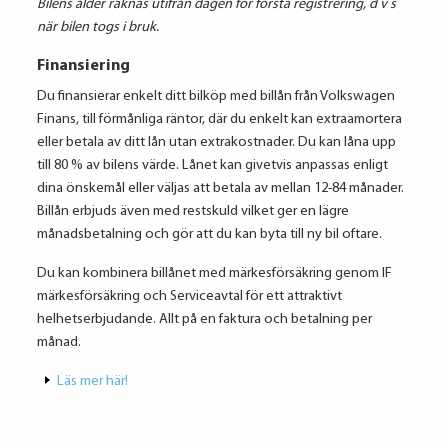
Bilens ålder räknas utifrån dagen för första registrering, d v s
när bilen togs i bruk.
Finansiering
Du finansierar enkelt ditt bilköp med billån från Volkswagen
Finans, till förmånliga räntor, där du enkelt kan extraamortera
eller betala av ditt lån utan extrakostnader. Du kan låna upp
till 80 % av bilens värde. Lånet kan givetvis anpassas enligt
dina önskemål eller väljas att betala av mellan 12-84 månader.
Billån erbjuds även med restskuld vilket ger en lägre
månadsbetalning och gör att du kan byta till ny bil oftare.
Du kan kombinera billånet med märkesförsäkring genom IF
märkesförsäkring och Serviceavtal för ett attraktivt
helhetserbjudande. Allt på en faktura och betalning per
månad.
Läs mer här!