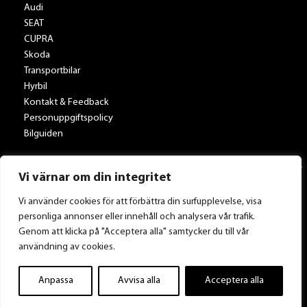
Audi
SEAT
CUPRA
Skoda
Transportbilar
Hyrbil
Kontakt & Feedback
Personuppgiftspolicy
Bilguiden
Vi värnar om din integritet
Vi använder cookies för att förbättra din surfupplevelse, visa
personliga annonser eller innehåll och analysera vår trafik.
Tillbaka till Toveksbil.se
Genom att klicka på "Acceptera alla" samtycker du till vår
användning av cookies.
Anpassa
Avvisa alla
Acceptera alla