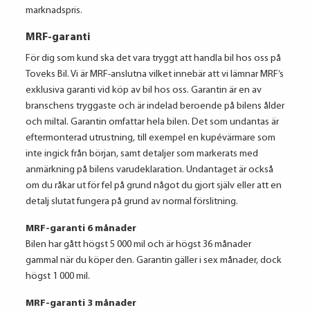
marknadspris.
MRF-garanti
För dig som kund ska det vara tryggt att handla bil hos oss på
Toveks Bil. Vi är MRF-anslutna vilket innebär att vi lämnar MRF’s
exklusiva garanti vid köp av bil hos oss. Garantin är en av
branschens tryggaste och är indelad beroende på bilens ålder
och miltal. Garantin omfattar hela bilen. Det som undantas är
eftermonterad utrustning, till exempel en kupévärmare som
inte ingick från början, samt detaljer som markerats med
anmärkning på bilens varudeklaration. Undantaget är också
om du råkar ut för fel på grund något du gjort själv eller att en
detalj slutat fungera på grund av normal förslitning.
MRF-garanti 6 månader
Bilen har gått högst 5 000 mil och är högst 36 månader
gammal när du köper den. Garantin gäller i sex månader, dock
högst 1 000 mil.
MRF-garanti 3 månader