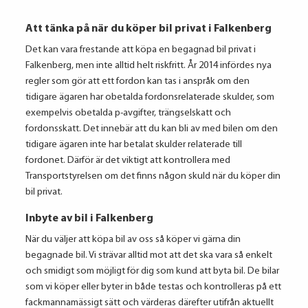
Att tänka på när du köper bil privat i Falkenberg
Det kan vara frestande att köpa en begagnad bil privat i
Falkenberg, men inte alltid helt riskfritt. År 2014 infördes nya
regler som gör att ett fordon kan tas i anspråk om den
tidigare ägaren har obetalda fordonsrelaterade skulder, som
exempelvis obetalda p-avgifter, trängselskatt och
fordonsskatt. Det innebär att du kan bli av med bilen om den
tidigare ägaren inte har betalat skulder relaterade till
fordonet. Därför är det viktigt att kontrollera med
Transportstyrelsen om det finns någon skuld när du köper din
bil privat.
Inbyte av bil i Falkenberg
När du väljer att köpa bil av oss så köper vi gärna din
begagnade bil. Vi strävar alltid mot att det ska vara så enkelt
och smidigt som möjligt för dig som kund att byta bil. De bilar
som vi köper eller byter in både testas och kontrolleras på ett
fackmannamässigt sätt och värderas därefter utifrån aktuellt