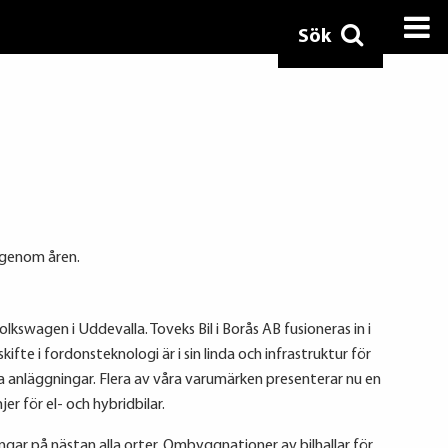
Sök
s genom åren.
kswagen i Uddevalla. Toveks Bil i Borås AB fusioneras in i
ifte i fordonsteknologi är i sin linda och infrastruktur för
ra anläggningar. Flera av våra varumärken presenterar nu en
jer för el- och hybridbilar.
ngar på nästan alla orter. Ombyggnationer av bilhallar för