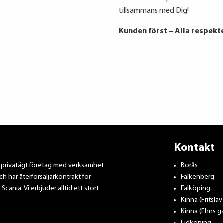
tillsammans med Dig!
Kunden först – Alla respek
Kontakt
t privatägt företag med verksamhet
Borås
ch har återförsäljarkontrakt för
Falkenberg
nia. Vi erbjuder alltid ett stort
Falköping
Kinna (Fritsla
Kinna (Ehns ga
Lidköping