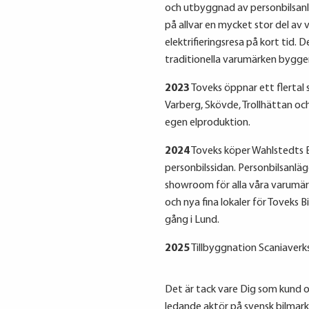
och utbyggnad av personbilsanlä
på allvar en mycket stor del av
elektrifieringsresa på kort tid.
traditionella varumärken bygger
2023
Toveks öppnar ett flertal
Varberg, Skövde, Trollhättan och
egen elproduktion.
2024
Toveks köper Wahlstedts B
personbilssidan. Personbilsanlä
showroom för alla våra varumär
och nya fina lokaler för Toveks 
gång i Lund.
2025
Tillbyggnation Scaniaverks
Det är tack vare Dig som kund
ledande aktör på svensk bilmark