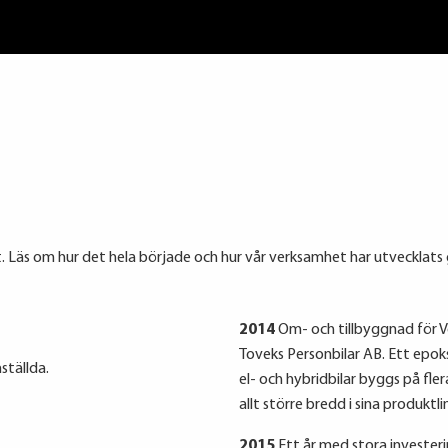
ndet. Läs om hur det hela började och hur vår verksamhet har utvecklat
2014
Om- och tillbyggnad för Vol
Toveks Personbilar AB. Ett epoksk
ställda.
el- och hybridbilar byggs på fle
allt större bredd i sina produktlin
2015
Ett år med stora investeri