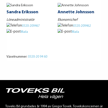
Sandra Eriksson
Annette Johnsson
Löneadministratör
Ekonomichef
0320-209467
0320-209462
Maila
Maila
Växelnummer:
0320-20 94 60
Toveks Bil grundades år 1994 av Gregor Tovek. Tovekskoncernen är