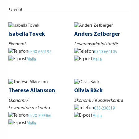
Personal
Isabella Tovek
Anders Zetberger
Ekonomi
Leveransadministratör
0340-664197
0340-664105
Maila
Maila
Therese Allansson
Olivia Bäck
Ekonomi /
Ekonomi / Kundreskontra
Leverantörsreskontra
033-236519
0320-209466
Maila
Maila