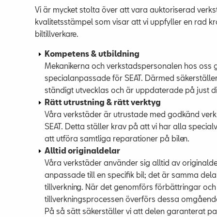
Vi är mycket stolta över att vara auktoriserad verks
kvalitetsstämpel som visar att vi uppfyller en rad k
biltillverkare.
Kompetens & utbildning
Mekanikerna och verkstadspersonalen hos oss 
specialanpassade för SEAT. Därmed säkerställer 
ständigt utvecklas och är uppdaterade på just d
Rätt utrustning & rätt verktyg
Våra verkstäder är utrustade med godkänd verks
SEAT. Detta ställer krav på att vi har alla speci
att utföra samtliga reparationer på bilen.
Alltid originaldelar
Våra verkstäder använder sig alltid av originalde
anpassade till en specifik bil; det är samma delar
tillverkning. När det genomförs förbättringar och
tillverkningsprocessen överförs dessa omgående t
På så sätt säkerställer vi att delen garanterat p