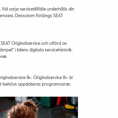
Vid varje servicetillfälle underhålls din
ogramvara. Dessutom förlängs SEAT
SEAT Originalservice och utförd av
pel” i bilens digitala servicehistorik.
ner.
Originalservice 8+. Originalservice 8+ är
 det behövs uppdateras programvaran.