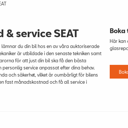
EAT
Boka 
d & service SEAT
Här kan d
å lämnar du din bil hos en av våra auktoriserade
glasrepar
ekaniker är utbildade i den senaste tekniken samt
rorna för att just din bil ska få den bästa
och personlig service anpassat efter dina behov.
Boka
da och säkerhet, vilket är oumbärligt för bilens
 en fast månadskostnad och få all service i