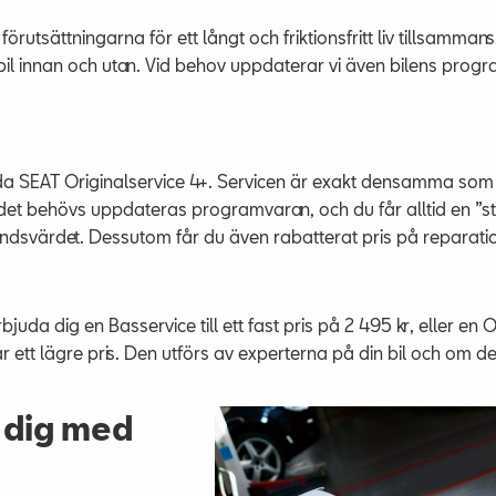
utsättningarna för ett långt och friktionsfritt liv tillsammans. 
n bil innan och utan. Vid behov uppdaterar vi även bilens pr
uda SEAT Originalservice 4+. Servicen är exakt densamma som 
 det behövs uppdateras programvaran, och du får alltid en ”stäm
andsvärdet. Dessutom får du även rabatterat pris på reparatio
juda dig en Basservice till ett fast pris på 2 495 kr, eller en 
 ett lägre pris. Den utförs av experterna på din bil och om
 dig med