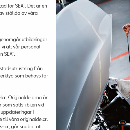
tad för SEAT. Det är en
rav ställda av våra
genomgår utbildningar
vi att vår personal
in SEAT.
tadsutrustning från
alverktyg som behövs för
lar. Originaldelarna är
 som sätts i bilen vid
 uppdateringar i
ill våra originaldelar.
assar, går snabbt att