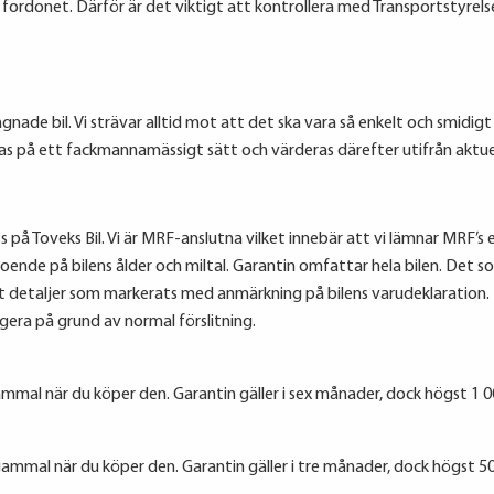
ll fordonet. Därför är det viktigt att kontrollera med Transportstyrel
agnade bil. Vi strävar alltid mot att det ska vara så enkelt och smidig
eras på ett fackmannamässigt sätt och värderas därefter utifrån aktue
 på Toveks Bil. Vi är MRF-anslutna vilket innebär att vi lämnar MRF’s ex
oende på bilens ålder och miltal. Garantin omfattar hela bilen. Det s
t detaljer som markerats med anmärkning på bilens varudeklaration. 
ngera på grund av normal förslitning.
mmal när du köper den. Garantin gäller i sex månader, dock högst 1 00
ammal när du köper den. Garantin gäller i tre månader, dock högst 50