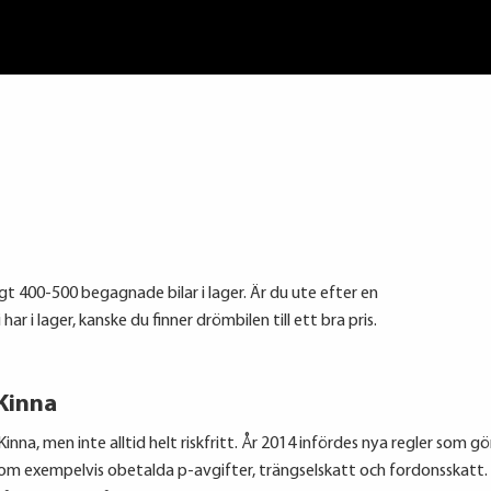
igt 400-500 begagnade bilar i lager. Är du ute efter en
ar i lager, kanske du finner drömbilen till ett bra pris.
 Kinna
inna, men inte alltid helt riskfritt. År 2014 infördes nya regler som g
som exempelvis obetalda p-avgifter, trängselskatt och fordonsskatt. 