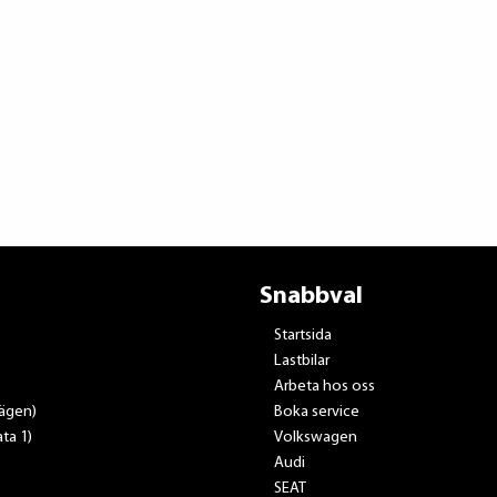
Snabbval
Startsida
Lastbilar
Arbeta hos oss
vägen)
Boka service
ta 1)
Volkswagen
Audi
SEAT