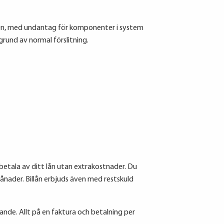
ngen, med undantag för komponenter i system
grund av normal förslitning.
r betala av ditt lån utan extrakostnader. Du
månader. Billån erbjuds även med restskuld
nde. Allt på en faktura och betalning per