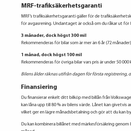
MRF-trafiksäkerhetsgaranti
MRF’s trafiksäkerhetsgaranti gäller för de trafiksäkerh
för avgasrening. Undantaget är också om du råkar ut för fe
3 månader, dock högst 300 mil
Rekommenderas för bilar som är mer än 6 år (72 månader) g
1 månad, dock högst 100 mil
Rekommenderas för övriga bilar vars pris är under 50 000 
Bilens ålder räknas utifrån dagen för första registrering, d 
Finansiering
Du finansierar enkelt ditt bilköp med billån från Volkswage
kan låna upp till 80 % av bilens värde. Lånet kan givetvis
vilket ger en lägre månadsbetalning och gör att du kan byta
Du kan kombinera billånet med märkesförsäkring genom IF 