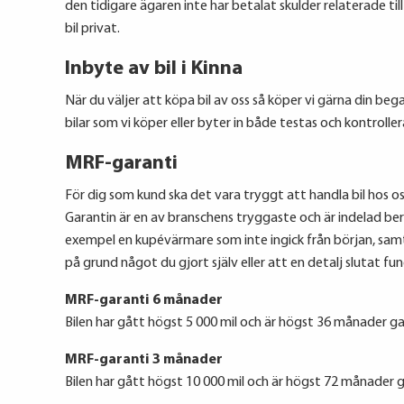
den tidigare ägaren inte har betalat skulder relaterade ti
bil privat.
Inbyte av bil i Kinna
När du väljer att köpa bil av oss så köper vi gärna din beg
bilar som vi köper eller byter in både testas och kontroll
MRF-garanti
För dig som kund ska det vara tryggt att handla bil hos oss
Garantin är en av branschens tryggaste och är indelad ber
exempel en kupévärmare som inte ingick från början, sam
på grund något du gjort själv eller att en detalj slutat fu
MRF-garanti 6 månader
Bilen har gått högst 5 000 mil och är högst 36 månader ga
MRF-garanti 3 månader
Bilen har gått högst 10 000 mil och är högst 72 månader g