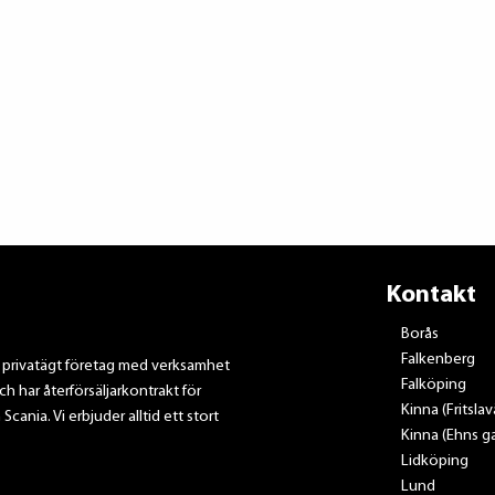
Kontakt
Borås
Falkenberg
t privatägt företag med verksamhet
Falköping
ch har återförsäljarkontrakt för
Kinna (Fritsla
nia. Vi erbjuder alltid ett stort
Kinna (Ehns ga
Lidköping
Lund