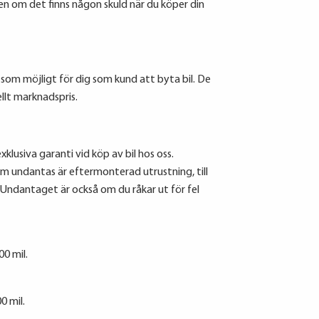
sen om det finns någon skuld när du köper din
t som möjligt för dig som kund att byta bil. De
llt marknadspris.
klusiva garanti vid köp av bil hos oss.
om undantas är eftermonterad utrustning, till
Undantaget är också om du råkar ut för fel
0 mil.
0 mil.