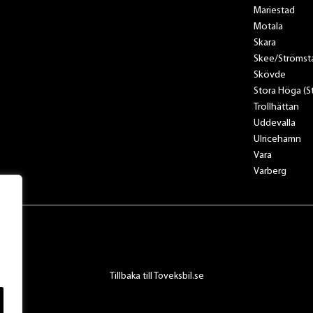
Mariestad
Motala
Skara
Skee/Strömst
Skövde
Stora Höga (
Trollhättan
Uddevalla
Ulricehamn
Vara
Varberg
Tillbaka till Toveksbil.se