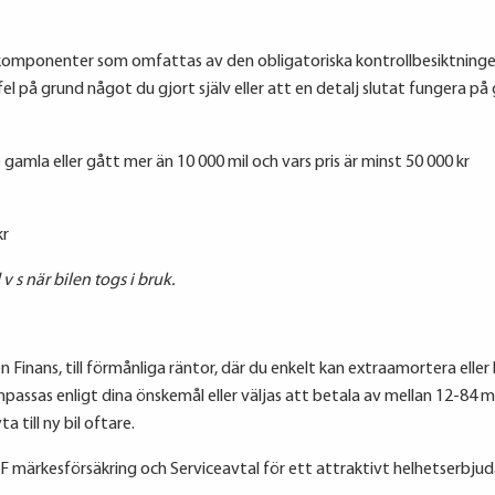
etskomponenter som omfattas av den obligatoriska kontrollbesiktni
l på grund något du gjort själv eller att en detalj slutat fungera på 
amla eller gått mer än 10 000 mil och vars pris är minst 50 000 kr
kr
v s när bilen togs i bruk.
n Finans, till förmånliga räntor, där du enkelt kan extraamortera elle
 anpassas enligt dina önskemål eller väljas att betala av mellan 12-84 
 till ny bil oftare.
märkesförsäkring och Serviceavtal för ett attraktivt helhetserbjuda