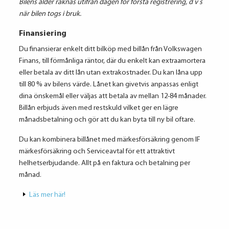
Bilens ålder räknas utifrån dagen för första registrering, d v s
när bilen togs i bruk.
Finansiering
Du finansierar enkelt ditt bilköp med billån från Volkswagen
Finans, till förmånliga räntor, där du enkelt kan extraamortera
eller betala av ditt lån utan extrakostnader. Du kan låna upp
till 80 % av bilens värde. Lånet kan givetvis anpassas enligt
dina önskemål eller väljas att betala av mellan 12-84 månader.
Billån erbjuds även med restskuld vilket ger en lägre
månadsbetalning och gör att du kan byta till ny bil oftare.
Du kan kombinera billånet med märkesförsäkring genom IF
märkesförsäkring och Serviceavtal för ett attraktivt
helhetserbjudande. Allt på en faktura och betalning per
månad.
Läs mer här!