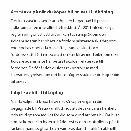
Att tänka på när du köper bil privat i Lidköping
Det kan vara frestande att köpa en begagnad bil privat i
Lidköping, men inte alltid helt riskfritt. År 2014 infördes nya
regler som gör att ett fordon kan tas i anspråk om den
tidigare ägaren har obetalda fordonsrelaterade skulder, som
exempelvis obetalda p-avgifter, trängselskatt och
fordonsskatt. Det innebär att du kan bli av med bilen om den
tidigare ägaren inte har betalat skulder relaterade till
fordonet. Därför är det viktigt att kontrollera med
Transportstyrelsen om det finns någon skuld när du köper din
bil privat.
Inbyte av bil i Lidköping
När du väljer att köpa bil av oss så köper vi gärna din
begagnade bil. Vi strävar alltid mot att det ska vara så enkelt
och smidigt som möjligt för dig som kund att byta bil. De bilar
som vi köper eller byter in både testas och kontrolleras på ett
fackmannamässigt sätt och värderas därefter utifrån aktuellt