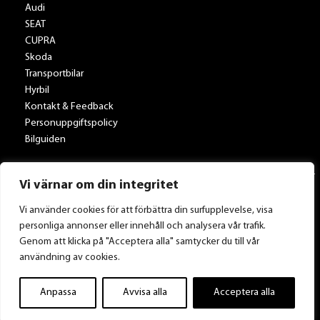
Audi
SEAT
CUPRA
Skoda
Transportbilar
Hyrbil
Kontakt & Feedback
Personuppgiftspolicy
Bilguiden
Vi värnar om din integritet
Vi använder cookies för att förbättra din surfupplevelse, visa
personliga annonser eller innehåll och analysera vår trafik.
Tillbaka till Toveksbil.se
Genom att klicka på "Acceptera alla" samtycker du till vår
användning av cookies.
Anpassa
Avvisa alla
Acceptera alla