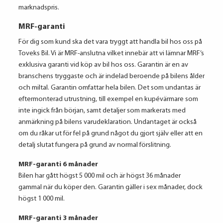
marknadspris.
MRF-garanti
För dig som kund ska det vara tryggt att handla bil hos oss på
Toveks Bil. Vi är MRF-anslutna vilket innebär att vi lämnar MRF’s
exklusiva garanti vid köp av bil hos oss. Garantin är en av
branschens tryggaste och är indelad beroende på bilens ålder
och miltal. Garantin omfattar hela bilen. Det som undantas är
eftermonterad utrustning, till exempel en kupévärmare som
inte ingick från början, samt detaljer som markerats med
anmärkning på bilens varudeklaration. Undantaget är också
om du råkar ut för fel på grund något du gjort själv eller att en
detalj slutat fungera på grund av normal förslitning.
MRF-garanti 6 månader
Bilen har gått högst 5 000 mil och är högst 36 månader
gammal när du köper den. Garantin gäller i sex månader, dock
högst 1 000 mil.
MRF-garanti 3 månader