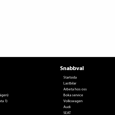
Snabbval
Startsida
Lastbilar
Arbeta hos oss
vägen)
Boka service
ta 1)
Volkswagen
Audi
SEAT