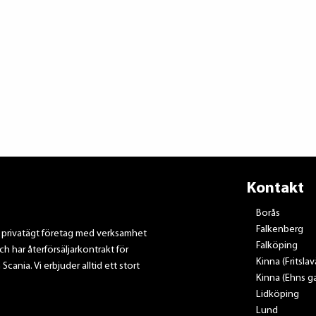
Kontakt
Borås
Falkenberg
t privatägt företag med verksamhet
Falköping
ch har återförsäljarkontrakt för
Kinna (Fritsla
nia. Vi erbjuder alltid ett stort
Kinna (Ehns ga
Lidköping
Lund