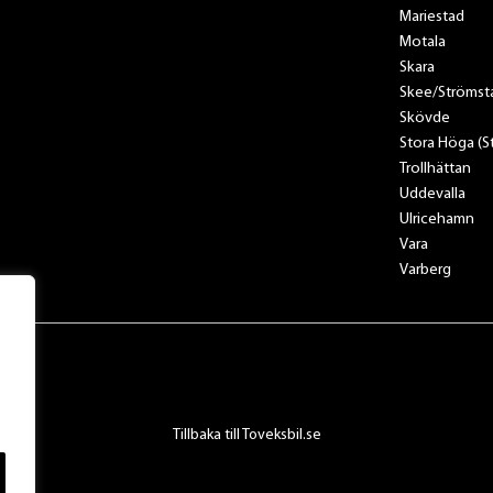
Mariestad
Motala
Skara
Skee/Strömst
Skövde
Stora Höga (
Trollhättan
Uddevalla
Ulricehamn
Vara
Varberg
Tillbaka till Toveksbil.se