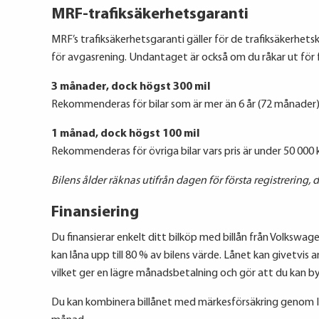
MRF-trafiksäkerhetsgaranti
MRF’s trafiksäkerhetsgaranti gäller för de trafiksäkerh
för avgasrening. Undantaget är också om du råkar ut för fe
3 månader, dock högst 300 mil
Rekommenderas för bilar som är mer än 6 år (72 månader) g
1 månad, dock högst 100 mil
Rekommenderas för övriga bilar vars pris är under 50 000 
Bilens ålder räknas utifrån dagen för första registrering, d 
Finansiering
Du finansierar enkelt ditt bilköp med billån från Volkswage
kan låna upp till 80 % av bilens värde. Lånet kan givetvis
vilket ger en lägre månadsbetalning och gör att du kan byta
Du kan kombinera billånet med märkesförsäkring genom IF 