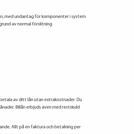
ngen, med undantag för komponenter i system
grund av normal förslitning.
r betala av ditt lån utan extrakostnader. Du
månader. Billån erbjuds även med restskuld
nde. Allt på en faktura och betalning per