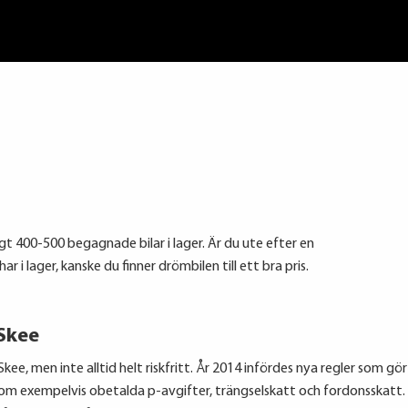
igt 400-500 begagnade bilar i lager. Är du ute efter en
r i lager, kanske du finner drömbilen till ett bra pris.
 Skee
kee, men inte alltid helt riskfritt. År 2014 infördes nya regler som gö
som exempelvis obetalda p-avgifter, trängselskatt och fordonsskatt. 