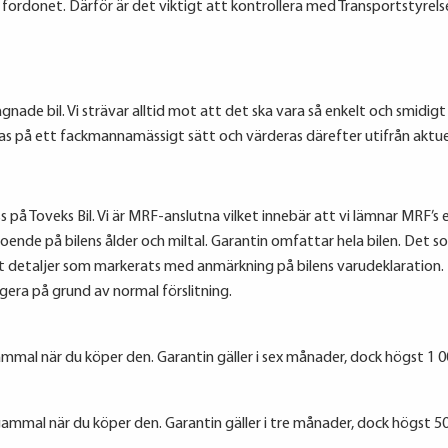
ll fordonet. Därför är det viktigt att kontrollera med Transportstyrel
agnade bil. Vi strävar alltid mot att det ska vara så enkelt och smidig
eras på ett fackmannamässigt sätt och värderas därefter utifrån aktue
 på Toveks Bil. Vi är MRF-anslutna vilket innebär att vi lämnar MRF’s ex
oende på bilens ålder och miltal. Garantin omfattar hela bilen. Det s
t detaljer som markerats med anmärkning på bilens varudeklaration. 
ngera på grund av normal förslitning.
mmal när du köper den. Garantin gäller i sex månader, dock högst 1 00
ammal när du köper den. Garantin gäller i tre månader, dock högst 50