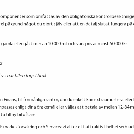
etskomponenter som omfattas av den obligatoriska kontrollbesiktni
l på grund något du gjort själv eller att en detalj slutat fungera på 
amla eller gått mer än 10 000 mil och vars pris är minst 50 000 kr
kr
v s när bilen togs i bruk.
n Finans, till förmånliga räntor, där du enkelt kan extraamortera elle
 anpassas enligt dina önskemål eller väljas att betala av mellan 12-84 
 till ny bil oftare.
märkesförsäkring och Serviceavtal för ett attraktivt helhetserbjuda