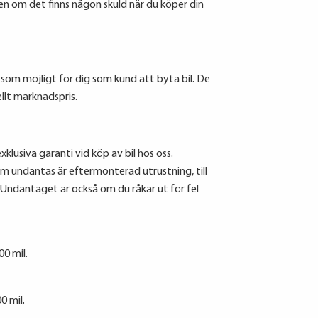
sen om det finns någon skuld när du köper din
t som möjligt för dig som kund att byta bil. De
llt marknadspris.
klusiva garanti vid köp av bil hos oss.
om undantas är eftermonterad utrustning, till
Undantaget är också om du råkar ut för fel
0 mil.
0 mil.