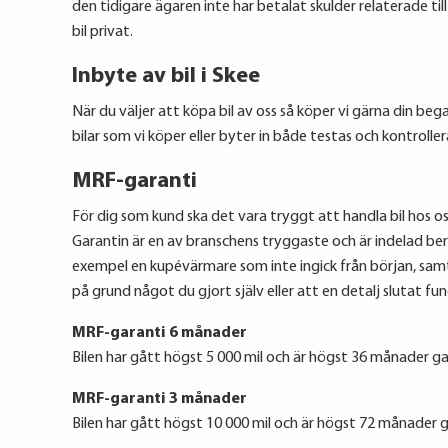
den tidigare ägaren inte har betalat skulder relaterade ti
bil privat.
Inbyte av bil i Skee
När du väljer att köpa bil av oss så köper vi gärna din beg
bilar som vi köper eller byter in både testas och kontroll
MRF-garanti
För dig som kund ska det vara tryggt att handla bil hos oss
Garantin är en av branschens tryggaste och är indelad ber
exempel en kupévärmare som inte ingick från början, sam
på grund något du gjort själv eller att en detalj slutat fu
MRF-garanti 6 månader
Bilen har gått högst 5 000 mil och är högst 36 månader ga
MRF-garanti 3 månader
Bilen har gått högst 10 000 mil och är högst 72 månader g