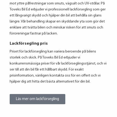
mot yttre påfrestningar som smuts, vägsalt och UV-strålar. På
Toveks Bil Ed erbjuder vi professionell lackförsegling som ger
ett långvarigt skydd och hjälper din bil att behålla sin glans
längre. Vår behandling skapar en skyddande yta som gör det
enklare att tvätta bilen och minskar risken för att smuts och
föroreningar fastnar på lacken.
Lackförsegling pris
Priset för lackförsegling kan variera beroende på bilens
storlek och skick. På Toveks Bil Ed erbjuder vi
konkurrensmässiga priser för vår lackförseglingsstjänst, och vi
ser till att din bil får ett hållbart skydd. För exakt
prisinformation, vänligen kontakta oss för en offert och vi
hjälper dig att hitta det bästa alternativet för din bil.
Läs mer om lackförsegling