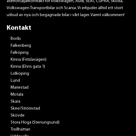
återförsäljarkontrakt för Volkswagen, Audi, SEAT, CUPRA, Škoda,
Volkswagen Transportbilar och Scania. Vi erbjuder alltid ett stort
utbud av nya och begagnade bilar i vårt lager. Varmt välkommen!
Kontakt
Borås
Falkenberg
Falköping
Kinna (Fritslavägen)
Kinna (Ehns gata 1)
Lidköping
Lund
Mariestad
Motala
Skara
Skee/Strömstad
Skövde
Stora Höga (Stenungsund)
Trollhättan