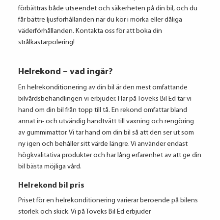
förbättras både utseendet och säkerheten på din bil, och du
får bättre ljusförhållanden när du kör i mörka eller dåliga
väderförhållanden. Kontakta oss för att boka din
strålkastarpolering!
Helrekond – vad ingår?
En helrekonditionering av din bil är den mest omfattande
bilvårdsbehandlingen vi erbjuder. Här på Toveks Bil Ed tar vi
hand om din bil från topp till tå. En rekond omfattar bland
annat in- och utvändig handtvätt till vaxning och rengöring
av gummimattor. Vi tar hand om din bil så att den ser ut som
ny igen och behåller sitt värde längre. Vi använder endast
högkvalitativa produkter och har lång erfarenhet av att ge din
bil bästa möjliga vård.
Helrekond bil pris
Priset för en helrekonditionering varierar beroende på bilens
storlek och skick. Vi på Toveks Bil Ed erbjuder