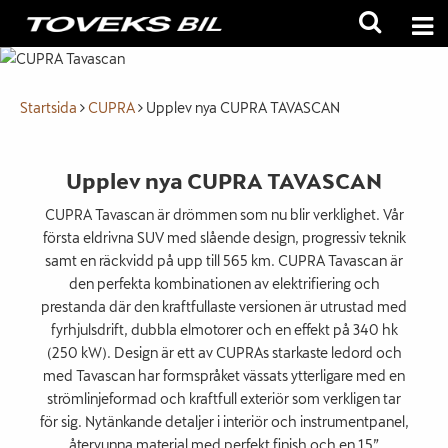
Startsida
CUPRA
Upplev nya CUPRA TAVASCAN
Upplev nya CUPRA TAVASCAN
CUPRA Tavascan är drömmen som nu blir verklighet. Vår
första eldrivna SUV med slående design, progressiv teknik
samt en räckvidd på upp till 565 km. CUPRA Tavascan är
den perfekta kombinationen av elektrifiering och
prestanda där den kraftfullaste versionen är utrustad med
fyrhjulsdrift, dubbla elmotorer och en effekt på 340 hk
(250 kW). Design är ett av CUPRAs starkaste ledord och
med Tavascan har formspråket vässats ytterligare med en
strömlinjeformad och kraftfull exteriör som verkligen tar
för sig. Nytänkande detaljer i interiör och instrumentpanel,
återvunna material med perfekt finish och en 15”