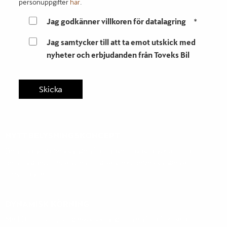
personuppgifter
här
.
Jag godkänner villkoren för datalagring
*
Jag samtycker till att ta emot utskick med
nyheter och erbjudanden från Toveks Bil
NYTT BELYSNINGSKONCEPT
Den utvändiga belysningen framhäver Tavascans kraftfulla
personlighet, medan den omgivande kupébelysningen är
omslutande.
DYNAMISK KÖRNING
Med DCC Sport, progressiv styrning och en förarfokuserad