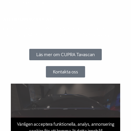
förarplats anpassar sig CUPRA Tavascan efter din körstil.
ALLTID UPPKOPPLAD
En 15-tumsskärm och My CUPRA-appen. Omdefiniera
uppkoppling både inuti och utanför din CUPRA Tavascan.
Läs mer om CUPRA Tavascan
Kontakta oss
Vänligen acceptera funktionella, analys, annonsering
cookies för att komma åt detta innehåll