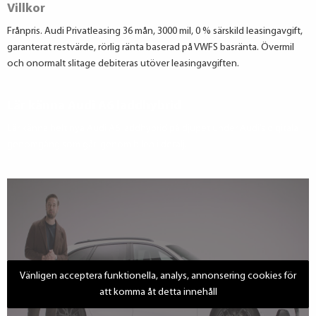
Villkor
Frånpris. Audi Privatleasing 36 mån, 3000 mil, 0 % särskild leasingavgift,
garanterat restvärde, rörlig ränta baserad på VWFS basränta. Övermil
och onormalt slitage debiteras utöver leasingavgiften.
Lär känna Audi A6 laddhybrid
Lär känna helt nya Audi A6 laddhybrid på djupet under Audi’s digitala
genomgång som går igenom bilen i detalj.
Vänligen acceptera funktionella, analys, annonsering cookies för
att komma åt detta innehåll