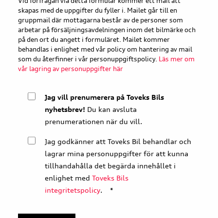
Vid förfrågan via detta formulär kommer ett mail att
skapas med de uppgifter du fyller i. Mailet går till en
gruppmail där mottagarna består av de personer som
arbetar på försäljningsavdelningen inom det bilmärke och
på den ort du angett i formuläret. Mailet kommer
behandlas i enlighet med vår policy om hantering av mail
som du återfinner i vår personuppgiftspolicy.
Läs mer om
vår lagring av personuppgifter här
Jag vill prenumerera på Toveks Bils
nyhetsbrev!
Du kan avsluta
prenumerationen när du vill.
Jag godkänner att Toveks Bil behandlar och
lagrar mina personuppgifter för att kunna
tillhandahålla det begärda innehållet i
enlighet med
Toveks Bils
integritetspolicy
.
*