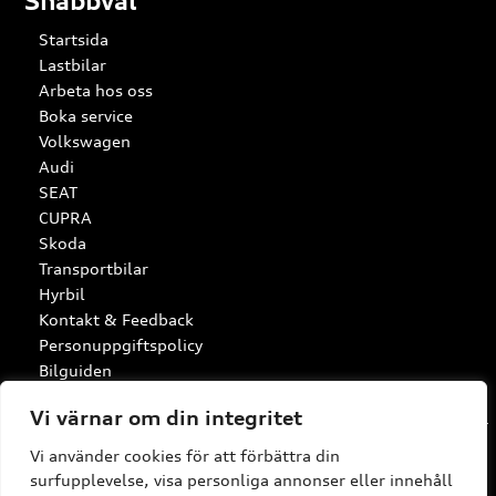
Snabbval
Startsida
Lastbilar
Arbeta hos oss
Boka service
Volkswagen
Audi
SEAT
CUPRA
Skoda
Transportbilar
Hyrbil
Kontakt & Feedback
Personuppgiftspolicy
Bilguiden
Vi värnar om din integritet
Vi använder cookies för att förbättra din
surfupplevelse, visa personliga annonser eller innehåll