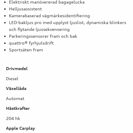
Elektriskt manövererad bagagelucka
Helljusassistent
Kamerabaserad vägmärkesidentifiering
LED-bakljus pro med upplyst ljuslist, dynamiska blinkers
och flytande ljussekvensering
Parkeringssensorer fram och bak
quattro® fyrhjulsdrift
Sportsäten fram
Drivmedel
Diesel
Växellåda
Automat
Hästkrafter
204 hk
Apple Carplay