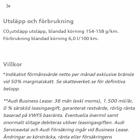
Ja
Utsläpp och förbrukning
CO₂utsläpp utsläpp, blandad körning 154-158 g/km.
Förbrukning blandad körning 6,0 l/100 km.
Villkor
*
Indikativt förmånsvärde netto per månad exklusive bränsle
vid 50% marginalskatt. Se skatteverket.se för definitiva
belopp.
**Audi Business Lease: 36 mån (exkl moms), 1.500 mil/år,
0 % särskild leasingavgift, garanterat restvärde, rörlig ränta
baserad på VWFS basränta. Eventuella övermil samt
onormalt slitage debiteras utöver leasingavgiften. Audi
Serviceavtal och Audi Försäkring ingår vid Business Lease.
Ändringar av körsträcka, ränta eller försäkringens