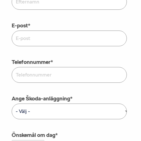
E-post
*
Telefonnummer
*
Ange Škoda-anläggning
*
Önskemål om dag
*