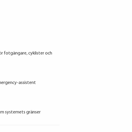
r fotgängare, cyklister och
Emergency-assistent
nom systemets gränser