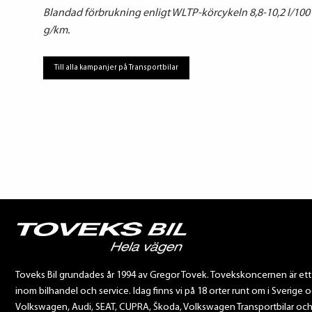
Blandad förbrukning enligt WLTP-körcykeln 8,8-10,2 l/10
g/km.
Till alla kampanjer på Transportbilar
Toveks Bil grundades år 1994 av Gregor Tovek. Tovekskoncernen är et
inom bilhandel och service. Idag finns vi på 18 orter runt om i Sverige o
Volkswagen, Audi, SEAT, CUPRA, Škoda, Volkswagen Transportbilar och Sca