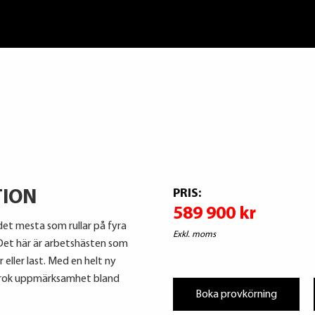
PRIS:
TION
589 900 kr
et mesta som rullar på fyra
Exkl. moms
. Det här är arbetshästen som
 eller last. Med en helt ny
arok uppmärksamhet bland
Boka provkörning