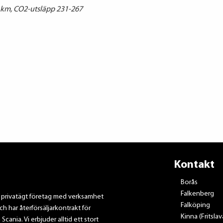
0 km, CO2-utsläpp 231-267
Kontakt
Borås
Falkenberg
t privatägt företag med verksamhet
Falköping
ch har återförsäljarkontrakt för
Kinna (Fritsla
nia. Vi erbjuder alltid ett stort