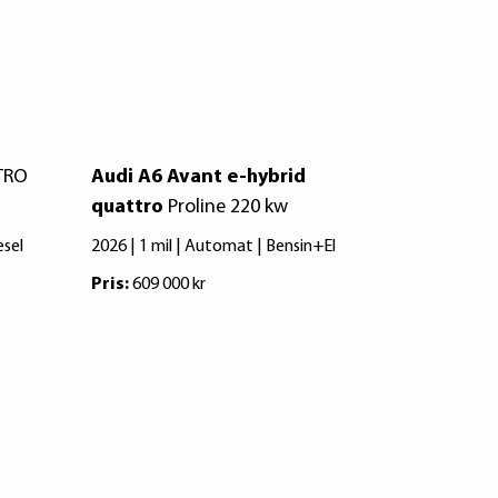
TRO
Audi A6 Avant e-hybrid
Audi A6 A
quattro
Proline 220 kw
Proline Au
esel
2026 | 1 mil | Automat | Bensin+El
2019 | 12216
Pris:
609 000 kr
Pris:
249 900