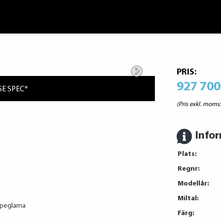
PRIS:
927 700
*SE SPEC*
(Pris exkl. moms
Info
Plats:
Regnr:
Modellår:
Miltal:
speglarna
Färg: