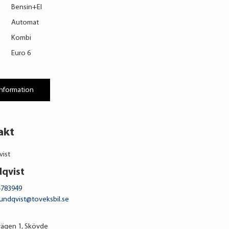
Bensin+El
Automat
Kombi
Euro 6
information
akt
dqvist
-783949
lundqvist@toveksbil.se
ägen 1, Skövde