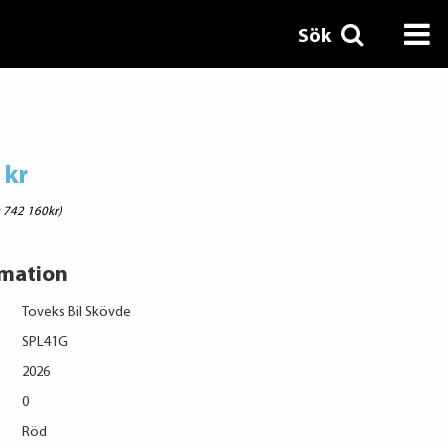
Sök
 kr
: 742 160kr)
rmation
Toveks Bil Skövde
SPL41G
2026
0
Röd