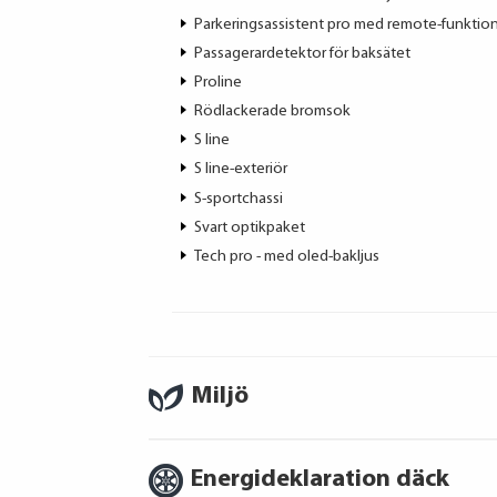
Parkeringsassistent pro med remote-funktion
Passagerardetektor för baksätet
Proline
Rödlackerade bromsok
S line
S line-exteriör
S-sportchassi
Svart optikpaket
Tech pro - med oled-bakljus
Miljö
Energideklaration däck