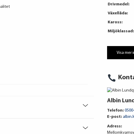
Drivmedel:
alitet
Växellåda:
Kaross:
Miljöklassad:
Visa mer 
Kont
Albin Lun
Telefon:
0500
E-post:
albin.
Adress:
Mellomkvarnsv