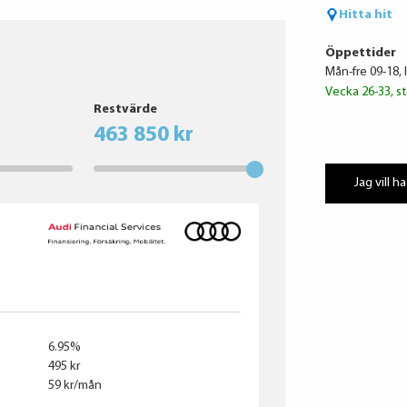
Hitta hit
Öppettider
Mån-fre 09-18, 
Vecka 26-33, st
Restvärde
463 850 kr
Jag vill ha
6.95%
495 kr
59 kr/mån