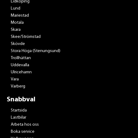
Lidköping
Lund
Mariestad
Motala
Skara
Skee/Strömstad
Skövde
Stora Höga (Stenungsund)
Trollhättan
Uddevalla
Ulricehamn
Vara
Varberg
Snabbval
Startsida
Lastbilar
Arbeta hos oss
Boka service