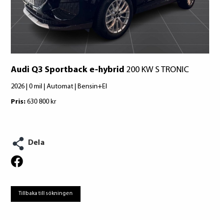
bostad, teckna abonnemang och få nya
lån. För stöd, vänd dig till budget- och
skuldrådgivare i din kommun.
Konsumentuppgifter finns på
konsumentverket.se
Audi Q3 Sportback e-hybrid
200 KW S TRONIC
2026 | 0 mil | Automat | Bensin+El
Pris:
630 800 kr
Dela
Tillbaka till sökningen