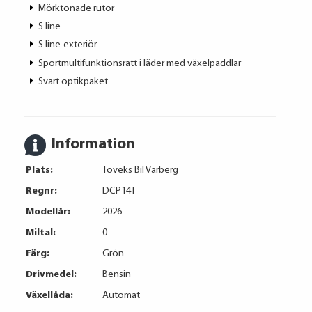
Mörktonade rutor
S line
S line-exteriör
Sportmultifunktionsratt i läder med växelpaddlar
Svart optikpaket
Information
Plats:
Toveks Bil Varberg
Regnr:
DCP14T
Modellår:
2026
Miltal:
0
Färg:
Grön
Drivmedel:
Bensin
Växellåda:
Automat