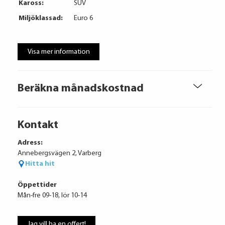
Kaross:
SUV
Miljöklassad:
Euro 6
Visa mer information
Beräkna månadskostnad
Kontakt
Adress:
Annebergsvägen 2, Varberg
Hitta hit
Öppettider
Mån-fre 09-18, lör 10-14
Jag vill ha en offert!