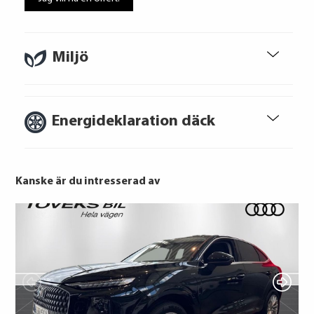
Miljö
Audi Financial Services
7 907 kr / mån
Energideklaration däck
Ränta
6.95%
Uppläggningsavgift
495 kr
Administrationskostnad
59 kr/mån
Kanske är du intresserad av
Turanza 6
Continental Reifen Deutschland GmbH
Att låna kostar pengar!
Om du inte kan betala tillbaka skulden i
tid riskerar du en betalningsanmärkning,
Det kan leda till svårigheter att få hyra