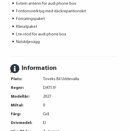
Extern antenn för audi phone box
Fordonsverktyg med däckreparitionskit
Förvaringspaket
Klimatpaket
Lte-stöd för audi phone box
Nätskiljevägg
Information
Plats:
Toveks Bil Uddevalla
Regnr:
DAT51F
Modellår:
2027
Miltal:
0
Färg:
Grå
Drivmedel:
El