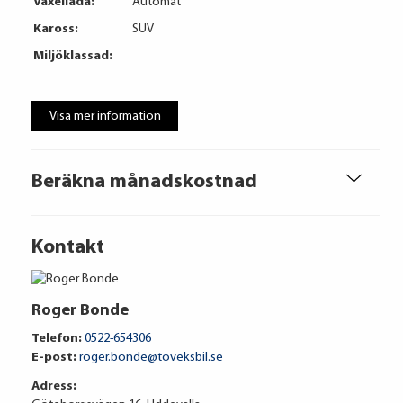
Växellåda:
Automat
Kaross:
SUV
Miljöklassad:
Visa mer information
Beräkna månadskostnad
Kontakt
Roger Bonde
Telefon:
0522-654306
E-post:
roger.bonde@toveksbil.se
Adress: