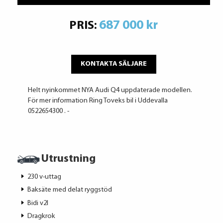
687 000 kr
PRIS:
KONTAKTA SÄLJARE
Helt nyinkommet NYA Audi Q4 uppdaterade modellen.
För mer information Ring Toveks bil i Uddevalla
0522654300 . -
Utrustning
230 v-uttag
Baksäte med delat ryggstöd
Bidi v2l
Dragkrok