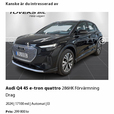
tid riskerar du en betalningsanmärkning,
Kanske är du intresserad av
Det kan leda till svårigheter att få hyra
bostad, teckna abonnemang och få nya
lån. För stöd, vänd dig till budget- och
skuldrådgivare i din kommun.
Hankook
Konsumentuppgifter finns på
Pirelli
konsumentverket.se
Bridgestone
Hankook
Pirelli
Bridgestone
Audi Q4 45 e-tron quattro
286HK Förvärmning
Drag
2024 | 17100 mil | Automat | El
Pris:
299 800 kr