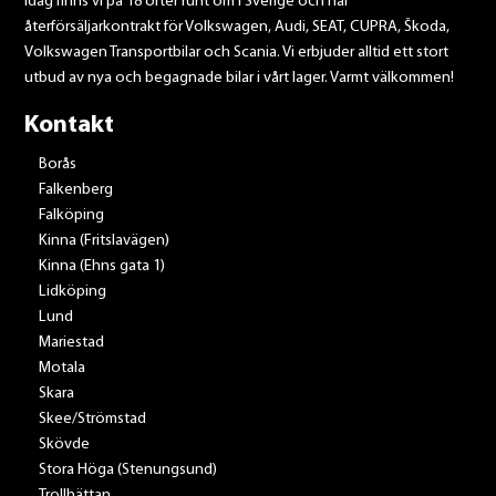
Idag finns vi på 18 orter runt om i Sverige och har
återförsäljarkontrakt för Volkswagen, Audi, SEAT, CUPRA, Škoda,
Volkswagen Transportbilar och Scania. Vi erbjuder alltid ett stort
utbud av nya och begagnade bilar i vårt lager. Varmt välkommen!
Kontakt
Borås
Falkenberg
Falköping
Kinna (Fritslavägen)
Kinna (Ehns gata 1)
Lidköping
Lund
Mariestad
Motala
Skara
Skee/Strömstad
Skövde
Stora Höga (Stenungsund)
Trollhättan