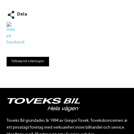
Dela
Tillbaka till sökningen
Toveks Bil grundades år 1994 av Gregor Tovek. Tovekskoncernen är
ett privatägt företag med verksamhet inom bilhandel och service.