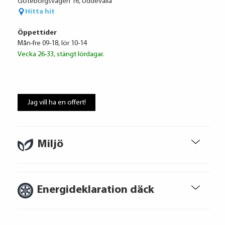
Göteborgsvägen 16, Uddevalla
Hitta hit
Öppettider
Mån-fre 09-18, lör 10-14
Vecka 26-33, stängt lördagar.
Audi Financial Services
8 348 kr / mån
Jag vill ha en offert!
Ränta
6.95%
Uppläggningsavgift
495 kr
Administrationskostnad
59 kr/mån
Miljö
Energideklaration däck
Att låna kostar pengar!
Om du inte kan betala tillbaka skulden i