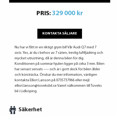
329 000 kr
PRIS:
KONTAKTA SÄLJARE
Nu har vi fått in en riktigt grym bil! Vår Audi Q7 med 7
sists. Yes, är du i behov av 7 säten, trevlig luftfjädring och
mycket utrustning, då är denna bilen för dig.
Konditionen på sommar hjulen ligger på cirka 3 mm. Bilen
har senast servats ----- och är i gott skick för bilen ålder
och körsträcka. Önskar du mer information, vänligen
kontakta Elliot Larsson på 0735737966 eller mejl:
elliot.larsson@toveksbil.se Vamrt välkommen till Toveks
bil i Lidköping.
Säkerhet