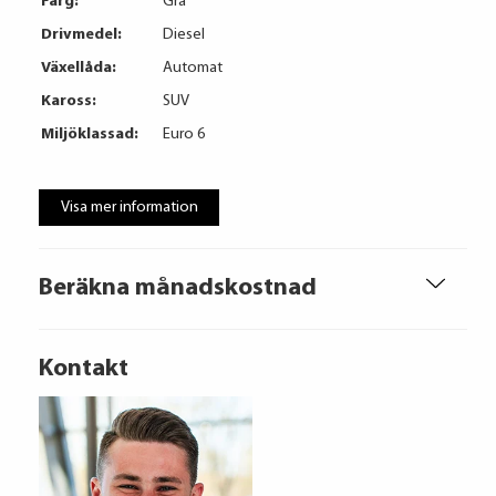
Färg:
Grå
Drivmedel:
Diesel
Växellåda:
Automat
Kaross:
SUV
Miljöklassad:
Euro 6
Visa mer information
Beräkna månadskostnad
Kontakt