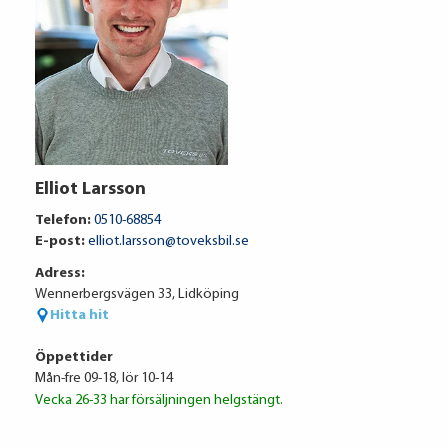
Audi Financial Services
Elliot Larsson
3 998 kr / mån
Telefon:
0510-68854
E-post:
elliot.larsson@toveksbil.se
Adress:
Ränta
6.95%
Wennerbergsvägen 33, Lidköping
Uppläggningsavgift
495 kr
Hitta hit
Administrationskostnad
59 kr/mån
Öppettider
Mån-fre 09-18, lör 10-14
Vecka 26-33 har försäljningen helgstängt.