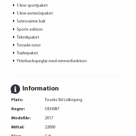
S line sportpaket
S line-exteriörpaket
Sätesvärme bak
Sports edition
Teknikpaket
Tonade rutor
Trailerpaket
Ytterbackspeglar med minnesfunktion
Information
Plats:
Toveks Bil Lidköping
Regnr:
OEH087
Modellår:
2017
Miltal:
22000