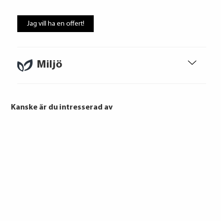
Att låna kostar pengar!
Om du inte kan betala tillbaka skulden i
Jag vill ha en offert!
tid riskerar du en betalningsanmärkning,
Det kan leda till svårigheter att få hyra
bostad, teckna abonnemang och få nya
lån. För stöd, vänd dig till budget- och
Miljö
skuldrådgivare i din kommun.
Konsumentuppgifter finns på
konsumentverket.se
Kanske är du intresserad av