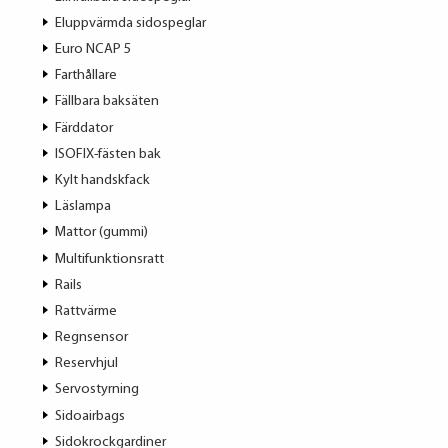
Eluppvärmda sidospeglar
Euro NCAP 5
Farthållare
Fällbara baksäten
Färddator
ISOFIX-fästen bak
Kylt handskfack
Läslampa
Mattor (gummi)
Multifunktionsratt
Rails
Rattvärme
Regnsensor
Reservhjul
Servostyrning
Sidoairbags
Sidokrockgardiner