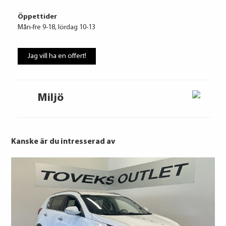
Öppettider
Mån-fre 9-18, lördag 10-13
Jag vill ha en offert!
Miljö
Volkswagen Financial Services
1 092 kr / mån
Kanske är du intresserad av
Ränta
6.95%
Uppläggningsavgift
495 kr
Administrationskostnad
59 kr/mån