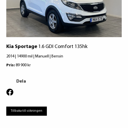
Att låna kostar pengar!
Om du inte kan betala tillbaka skulden i
tid riskerar du en betalningsanmärkning,
Det kan leda till svårigheter att få hyra
bostad, teckna abonnemang och få nya
lån. För stöd, vänd dig till budget- och
Kia Sportage
1.6 GDI Comfort 135hk
skuldrådgivare i din kommun.
2014 | 14900 mil | Manuell | Bensin
Konsumentuppgifter finns på
konsumentverket.se
Pris:
89 900 kr
Dela
Tillbaka till sökningen