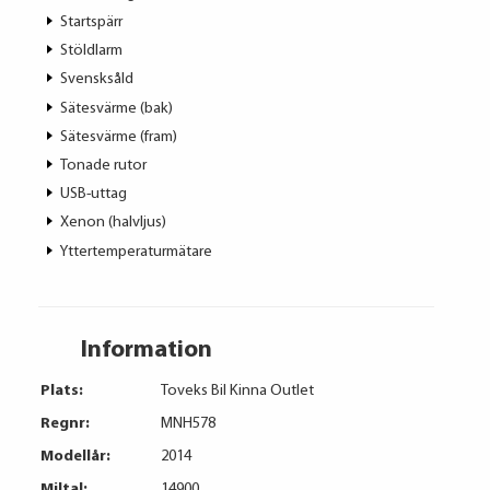
Startspärr
Stöldlarm
Svensksåld
Sätesvärme (bak)
Sätesvärme (fram)
Tonade rutor
USB-uttag
Xenon (halvljus)
Yttertemperaturmätare
Information
Plats:
Toveks Bil Kinna Outlet
Regnr:
MNH578
Modellår:
2014
Miltal:
14900