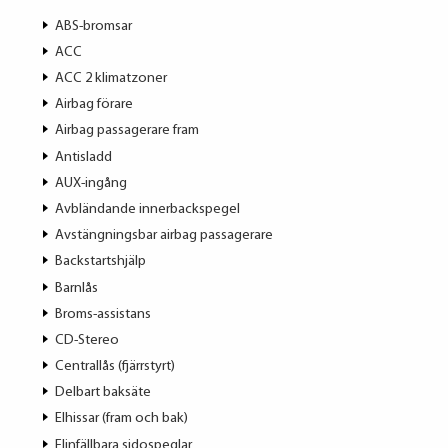
ABS-bromsar
ACC
ACC 2 klimatzoner
Airbag förare
Airbag passagerare fram
Antisladd
AUX-ingång
Avbländande innerbackspegel
Avstängningsbar airbag passagerare
Backstartshjälp
Barnlås
Broms-assistans
CD-Stereo
Centrallås (fjärrstyrt)
Delbart baksäte
Elhissar (fram och bak)
Elinfällbara sidospeglar