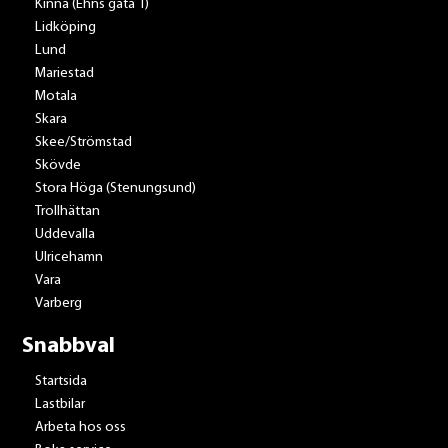
Kinna (Ehns gata 1)
Lidköping
Lund
Mariestad
Motala
Skara
Skee/Strömstad
Skövde
Stora Höga (Stenungsund)
Trollhättan
Uddevalla
Ulricehamn
Vara
Varberg
Snabbval
Startsida
Lastbilar
Arbeta hos oss