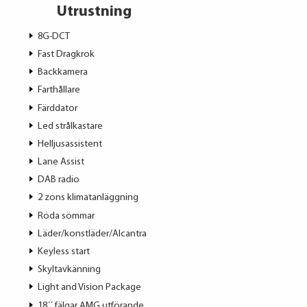
Utrustning
8G-DCT
Fast Dragkrok
Backkamera
Farthållare
Färddator
Led strålkastare
Helljusassistent
Lane Assist
DAB radio
2 zons klimatanläggning
Röda sömmar
Läder/konstläder/Alcantra
Keyless start
Skyltavkänning
Light and Vision Package
18´´ fälgar AMG utförande