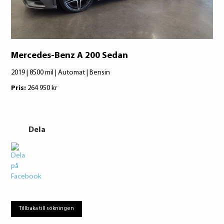
Mercedes-Benz A 200 Sedan
Me
DR
2019 | 8500 mil | Automat | Bensin
202
Pris:
264 950 kr
Pri
Dela
Tillbaka till sökningen