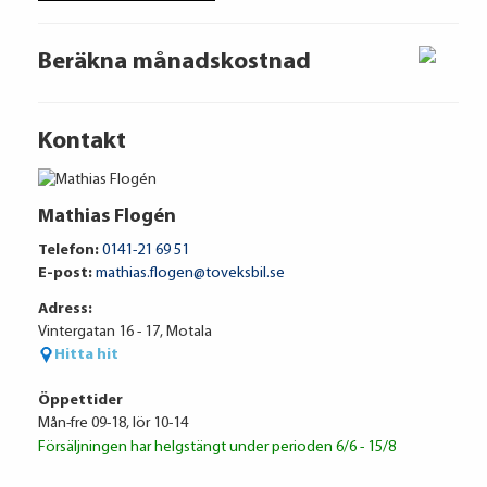
Beräkna månadskostnad
Kontakt
Mathias Flogén
Telefon:
0141-21 69 51
Volkswagen Financial Services
E-post:
mathias.flogen@toveksbil.se
Adress:
Vintergatan 16 - 17, Motala
Ränta
6.95%
Hitta hit
Uppläggningsavgift
495 kr
Administrationskostnad
59 kr/mån
Öppettider
Mån-fre 09-18, lör 10-14
Försäljningen har helgstängt under perioden 6/6 - 15/8