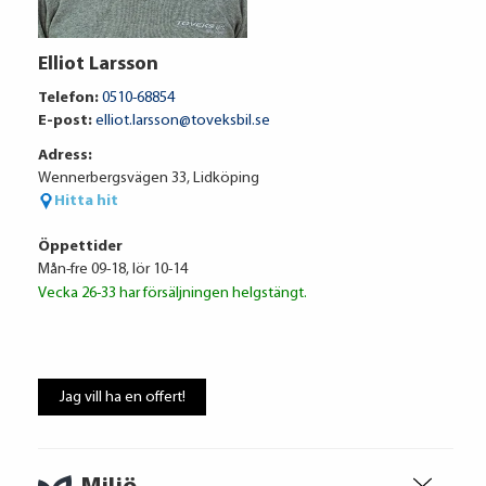
Volkswagen Financial Services
Elliot Larsson
4 363 kr / mån
Telefon:
0510-68854
E-post:
elliot.larsson@toveksbil.se
Adress:
Ränta
6.95%
Wennerbergsvägen 33, Lidköping
Uppläggningsavgift
495 kr
Hitta hit
Administrationskostnad
59 kr/mån
Öppettider
Mån-fre 09-18, lör 10-14
Vecka 26-33 har försäljningen helgstängt.
Att låna kostar pengar!
Om du inte kan betala tillbaka skulden i
Jag vill ha en offert!
tid riskerar du en betalningsanmärkning,
Det kan leda till svårigheter att få hyra
bostad, teckna abonnemang och få nya
lån. För stöd, vänd dig till budget- och