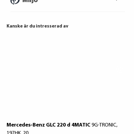
Miljö
skuldrådgivare i din kommun.
Konsumentuppgifter finns på
konsumentverket.se
Kanske är du intresserad av
Mercedes-Benz GLC 220 d 4MATIC
9G-TRONIC,
197HK, 20