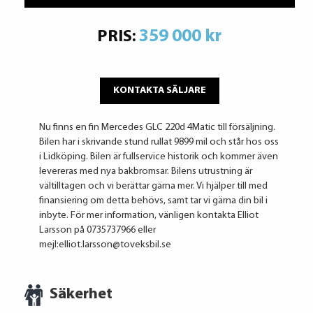
359 000 kr
PRIS:
KONTAKTA SÄLJARE
Nu finns en fin Mercedes GLC 220d 4Matic till försäljning.
Bilen har i skrivande stund rullat 9899 mil och står hos oss
i Lidköping. Bilen är fullservice historik och kommer även
levereras med nya bakbromsar. Bilens utrustning är
vältilltagen och vi berättar gärna mer. Vi hjälper till med
finansiering om detta behövs, samt tar vi gärna din bil i
inbyte. För mer information, vänligen kontakta Elliot
Larsson på 0735737966 eller
mejl:elliot.larsson@toveksbil.se
Säkerhet