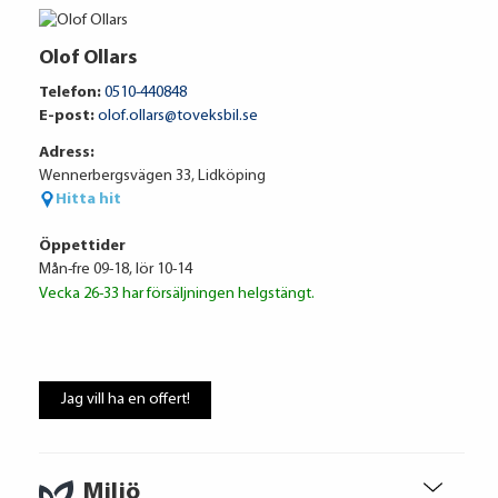
Olof Ollars
Telefon:
0510-440848
E-post:
olof.ollars@toveksbil.se
Adress:
Wennerbergsvägen 33, Lidköping
Hitta hit
Öppettider
Mån-fre 09-18, lör 10-14
Vecka 26-33 har försäljningen helgstängt.
Volkswagen Financial Services
2 783 kr / mån
Jag vill ha en offert!
Ränta
6.95%
Uppläggningsavgift
495 kr
Administrationskostnad
59 kr/mån
Miljö