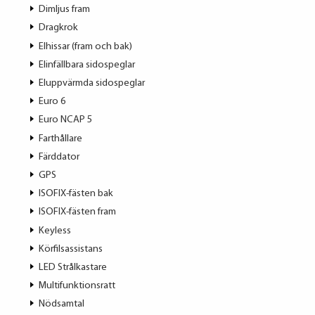
Dimljus fram
Dragkrok
Elhissar (fram och bak)
Elinfällbara sidospeglar
Eluppvärmda sidospeglar
Euro 6
Euro NCAP 5
Farthållare
Färddator
GPS
ISOFIX-fästen bak
ISOFIX-fästen fram
Keyless
Körfilsassistans
LED Strålkastare
Multifunktionsratt
Nödsamtal