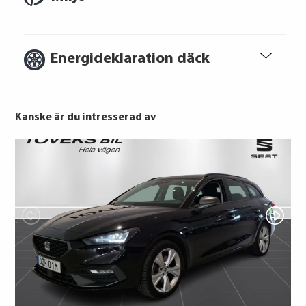
Energideklaration däck
Att låna kostar pengar!
Om du inte kan betala tillbaka skulden i
tid riskerar du en betalningsanmärkning,
Kanske är du intresserad av
Det kan leda till svårigheter att få hyra
bostad, teckna abonnemang och få nya
lån. För stöd, vänd dig till budget- och
skuldrådgivare i din kommun.
GOODYEAR
Konsumentuppgifter finns på
Nexen
konsumentverket.se
Michelin
Bridgestone