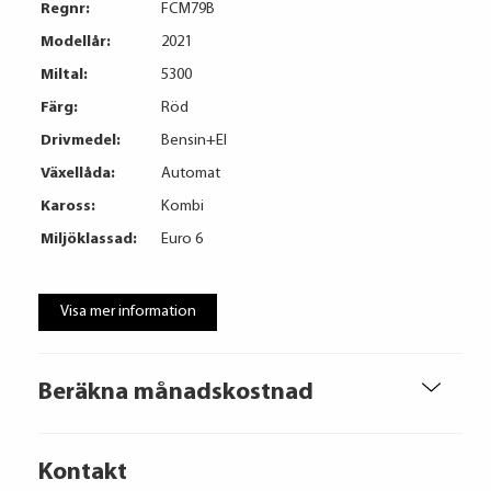
Regnr:
FCM79B
Modellår:
2021
Miltal:
5300
Färg:
Röd
Drivmedel:
Bensin+El
Växellåda:
Automat
Kaross:
Kombi
Miljöklassad:
Euro 6
Visa mer information
Beräkna månadskostnad
Kontakt