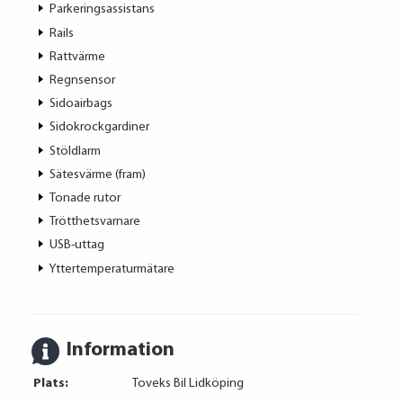
Parkeringsassistans
Rails
Rattvärme
Regnsensor
Sidoairbags
Sidokrockgardiner
Stöldlarm
Sätesvärme (fram)
Tonade rutor
Trötthetsvarnare
USB-uttag
Yttertemperaturmätare
Information
Plats:
Toveks Bil Lidköping