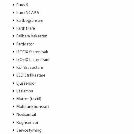
Euro 6
Euro NCAP 5
Fartbegränsare
Farthållare
Fällbara baksäten
Färddator
ISOFIX-fästen bak
ISOFIX-fästen fram
Körfilsassistans
LED Strålkastare
Ljussensor
Läslampa
Mattor (textil)
Multifunktionsratt
Nödsamtal
Regnsensor
Servostyrning