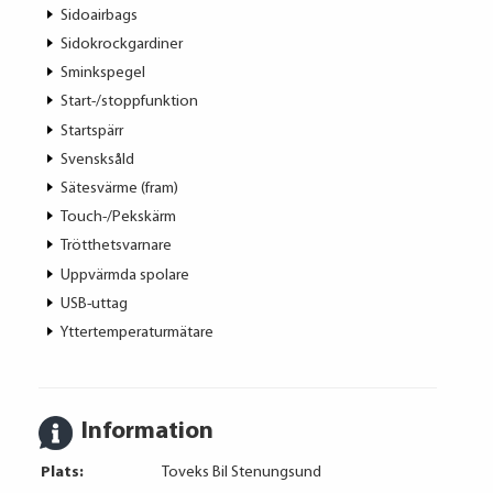
Sidoairbags
Sidokrockgardiner
Sminkspegel
Start-/stoppfunktion
Startspärr
Svensksåld
Sätesvärme (fram)
Touch-/Pekskärm
Trötthetsvarnare
Uppvärmda spolare
USB-uttag
Yttertemperaturmätare
Information
Plats:
Toveks Bil Stenungsund