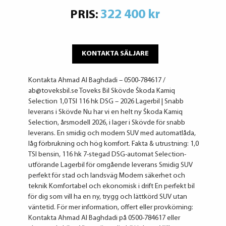
322 400 kr
PRIS:
KONTAKTA SÄLJARE
Kontakta Ahmad Al Baghdadi – 0500-784617 /
ab@toveksbil.se Toveks Bil Skövde Škoda Kamiq
Selection 1,0 TSI 116 hk DSG – 2026 Lagerbil | Snabb
leverans i Skövde Nu har vi en helt ny Škoda Kamiq
Selection, årsmodell 2026, i lager i Skövde för snabb
leverans. En smidig och modern SUV med automatlåda,
låg förbrukning och hög komfort. Fakta & utrustning: 1,0
TSI bensin, 116 hk 7-stegad DSG-automat Selection-
utförande Lagerbil för omgående leverans Smidig SUV
perfekt för stad och landsväg Modern säkerhet och
teknik Komfortabel och ekonomisk i drift En perfekt bil
för dig som vill ha en ny, trygg och lättkörd SUV utan
väntetid. För mer information, offert eller provkörning:
Kontakta Ahmad Al Baghdadi på 0500-784617 eller