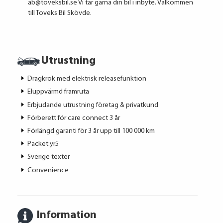
ab@toveksbil.se Vi tar gärna din bil i inbyte. Välkommen
till Toveks Bil Skövde.
Utrustning
Dragkrok med elektrisk releasefunktion
Eluppvärmd framruta
Erbjudande utrustning företag & privatkund
Förberett för care connect 3 år
Förlängd garanti för 3 år upp till 100 000 km
Packet:yr5
Sverige texter
Convenience
Information