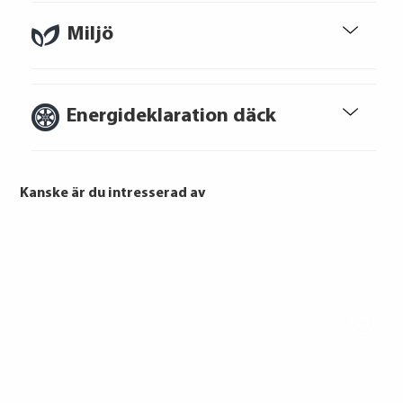
bostad, teckna abonnemang och få nya
Miljö
lån. För stöd, vänd dig till budget- och
skuldrådgivare i din kommun.
Konsumentuppgifter finns på
konsumentverket.se
Energideklaration däck
Kanske är du intresserad av
GOODYEAR