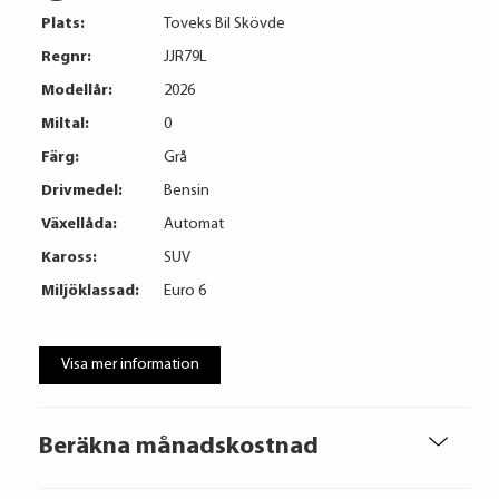
Plats:
Toveks Bil Skövde
Regnr:
JJR79L
Modellår:
2026
Miltal:
0
Färg:
Grå
Drivmedel:
Bensin
Växellåda:
Automat
Kaross:
SUV
Miljöklassad:
Euro 6
Visa mer information
Beräkna månadskostnad