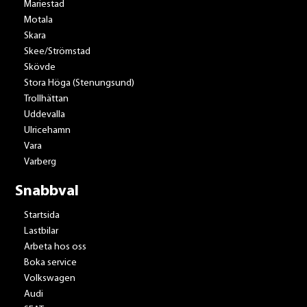
Mariestad
Motala
Skara
Skee/Strömstad
Skövde
Stora Höga (Stenungsund)
Trollhättan
Uddevalla
Ulricehamn
Vara
Varberg
Snabbval
Startsida
Lastbilar
Arbeta hos oss
Boka service
Volkswagen
Audi