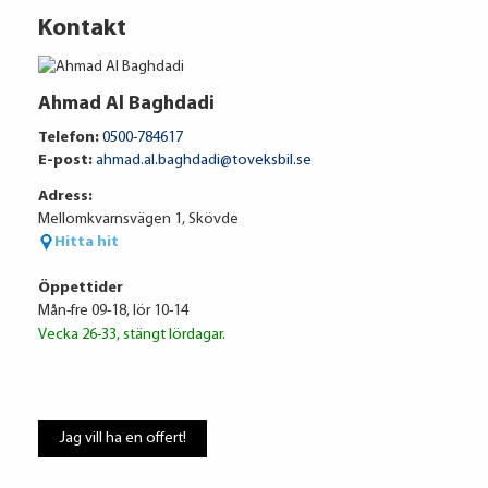
Kontakt
Ahmad Al Baghdadi
Telefon:
0500-784617
E-post:
ahmad.al.baghdadi@toveksbil.se
Adress:
Ränta
%
Mellomkvarnsvägen 1, Skövde
Uppläggningsavgift
kr
Hitta hit
Administrationskostnad
kr/mån
Öppettider
Mån-fre 09-18, lör 10-14
Vecka 26-33, stängt lördagar.
Att låna kostar pengar!
Om du inte kan betala tillbaka skulden i
Jag vill ha en offert!
tid riskerar du en betalningsanmärkning,
Det kan leda till svårigheter att få hyra