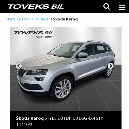
Startsida
Sök bilar i lager
Škoda Karoq
Škoda Karoq
STYLE 2,0 TDI 150 DSG 4X4 STY
TD110/2.