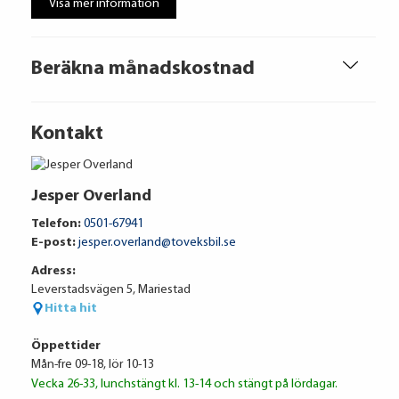
Visa mer information
Beräkna månadskostnad
Kontakt
Jesper Overland
Telefon:
0501-67941
E-post:
jesper.overland@toveksbil.se
Adress:
Leverstadsvägen 5, Mariestad
Hitta hit
Öppettider
Mån-fre 09-18, lör 10-13
Vecka 26-33, lunchstängt kl. 13-14 och stängt på lördagar.
Volkswagen Financial Services