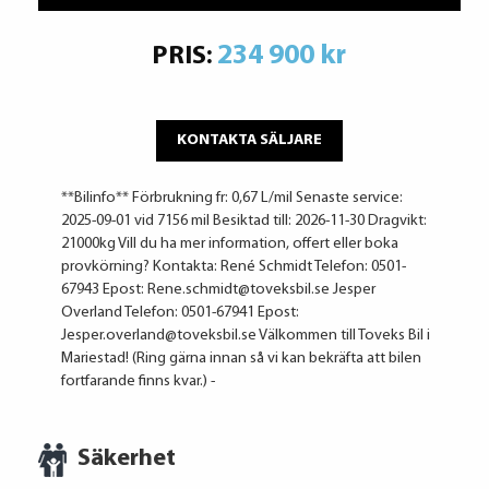
234 900 kr
PRIS:
KONTAKTA SÄLJARE
**Bilinfo** Förbrukning fr: 0,67 L/mil Senaste service:
2025-09-01 vid 7156 mil Besiktad till: 2026-11-30 Dragvikt:
21000kg Vill du ha mer information, offert eller boka
provkörning? Kontakta: René Schmidt Telefon: 0501-
67943 Epost: Rene.schmidt@toveksbil.se Jesper
Overland Telefon: 0501-67941 Epost:
Jesper.overland@toveksbil.se Välkommen till Toveks Bil i
Mariestad! (Ring gärna innan så vi kan bekräfta att bilen
fortfarande finns kvar.) -
Säkerhet