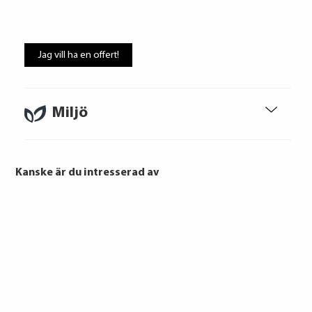
2 829 kr / mån
Jag vill ha en offert!
Ränta
6.75%
Uppläggningsavgift
495 kr
Administrationskostnad
59 kr/mån
Miljö
Kanske är du intresserad av
Att låna kostar pengar!
Om du inte kan betala tillbaka skulden i
tid riskerar du en betalningsanmärkning,
Det kan leda till svårigheter att få hyra
bostad, teckna abonnemang och få nya
lån. För stöd, vänd dig till budget- och
skuldrådgivare i din kommun.
Konsumentuppgifter finns på