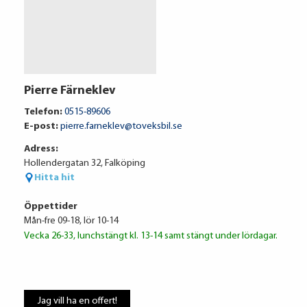
Volkswagen Financial Services
Pierre Färneklev
8 203 kr / mån
Telefon:
0515-89606
E-post:
pierre.farneklev@toveksbil.se
Adress:
Ränta
6.95%
Hollendergatan 32, Falköping
Uppläggningsavgift
495 kr
Hitta hit
Administrationskostnad
59 kr/mån
Öppettider
Mån-fre 09-18, lör 10-14
Vecka 26-33, lunchstängt kl. 13-14 samt stängt under lördagar.
Att låna kostar pengar!
Om du inte kan betala tillbaka skulden i
Jag vill ha en offert!