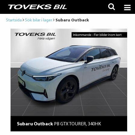
Startsida
Sök bilar i lager
Subaru Outback
Subaru Outback
PB GTX TOURER, 340HK