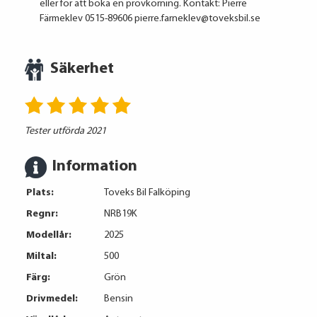
eller för att boka en provkörning. Kontakt: Pierre
Färmeklev 0515-89606 pierre.farneklev@toveksbil.se
Säkerhet
Tester utförda 2021
Information
Plats:
Toveks Bil Falköping
Regnr:
NRB19K
Modellår:
2025
Miltal:
500
Färg:
Grön
Drivmedel:
Bensin