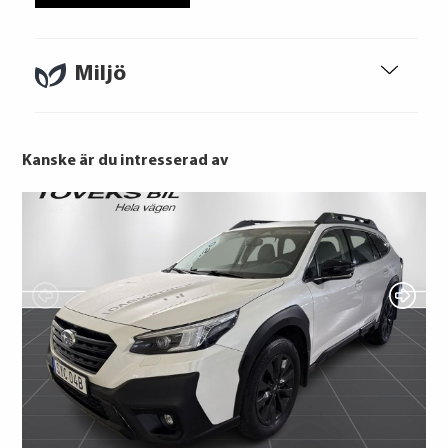
tid riskerar du en betalningsanmärkning,
Det kan leda till svårigheter att få hyra
bostad, teckna abonnemang och få nya
lån. För stöd, vänd dig till budget- och
Miljö
skuldrådgivare i din kommun.
Konsumentuppgifter finns på
konsumentverket.se
Kanske är du intresserad av