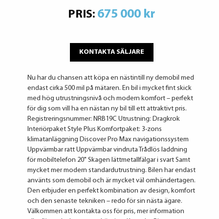
675 000 kr
PRIS:
KONTAKTA SÄLJARE
Nu har du chansen att köpa en nästintill ny demobil med
endast cirka 500 mil på mätaren. En bil i mycket fint skick
med hög utrustningsnivå och modern komfort – perfekt
för dig som vill ha en nästan ny bil till ett attraktivt pris.
Registreringsnummer: NRB19C Utrustning: Dragkrok
Interiörpaket Style Plus Komfortpaket: 3-zons
klimatanläggning Discover Pro Max navigationssystem
Uppvärmbar ratt Uppvärmbar vindruta Trådlös laddning
för mobiltelefon 20" Skagen lättmetallfälgar i svart Samt
mycket mer modern standardutrustning. Bilen har endast
använts som demobil och är mycket väl omhändertagen.
Den erbjuder en perfekt kombination av design, komfort
och den senaste tekniken – redo för sin nästa ägare.
Välkommen att kontakta oss för pris, mer information