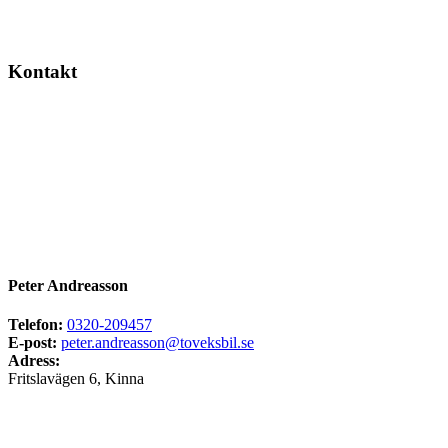
Kontakt
Peter Andreasson
Telefon:
0320-209457
E-post:
peter.andreasson@toveksbil.se
Adress:
Fritslavägen 6, Kinna