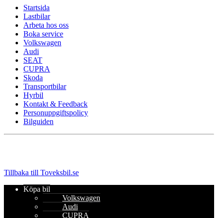
Startsida
Lastbilar
Arbeta hos oss
Boka service
Volkswagen
Audi
SEAT
CUPRA
Skoda
Transportbilar
Hyrbil
Kontakt & Feedback
Personuppgiftspolicy
Bilguiden
Tillbaka till Toveksbil.se
Köpa bil
Volkswagen
Audi
CUPRA