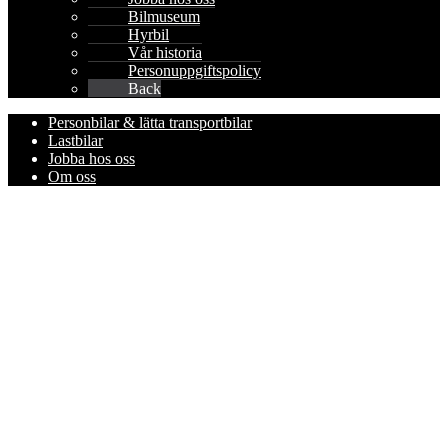
Bilmuseum
Hyrbil
Vår historia
Personuppgiftspolicy
Back
Personbilar & lätta transportbilar
Lastbilar
Jobba hos oss
Om oss