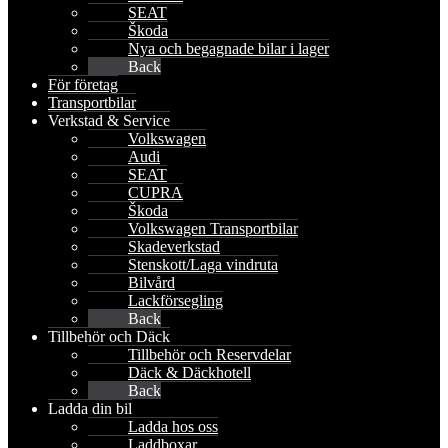
SEAT
Škoda
Nya och begagnade bilar i lager
Back
För företag
Transportbilar
Verkstad & Service
Volkswagen
Audi
SEAT
CUPRA
Škoda
Volkswagen Transportbilar
Skadeverkstad
Stenskott/Laga vindruta
Bilvård
Lackförsegling
Back
Tillbehör och Däck
Tillbehör och Reservdelar
Däck & Däckhotell
Back
Ladda din bil
Ladda hos oss
Laddboxar