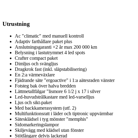
Utrustning
Ac "climatic" med manuell kontroll
Adaptiv farthållare paket plus
Anslutningsgaranti +2 år max 200 000 km
Belysning i lastutrymmet 4 led spots
Crafter compact paket
Dimljus och svängljus
Dragkrok fast (inkl. släpstabilisering)
En 2:a värmeväxlare
Fjädrande säte "ergoactive" i 1:a aätesraden vänster
Fotsteg bak över halva bredden
Lättmetallfälgar "lismore 6 1/2 j x 17 i silver
Led-huvudstrålkastare med led-varselljus
Ljus och sikt-paket
Med backkamerasystem (utf. 2)
Multifunktionsratt i läder och tiptronic uppvärmbar
Sätesklädsel i tyg mönster "memphis"
Sidomarkeringslampor
Skiljevägg med klädsel utan fönster
Stötfångare delvis lackerad