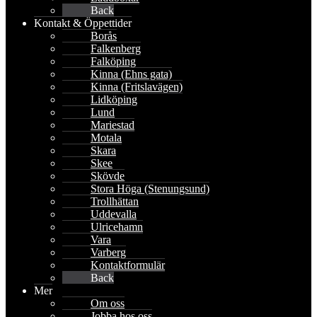
Back
Kontakt & Öppettider
Borås
Falkenberg
Falköping
Kinna (Ehns gata)
Kinna (Fritslavägen)
Lidköping
Lund
Mariestad
Motala
Skara
Skee
Skövde
Stora Höga (Stenungsund)
Trollhättan
Uddevalla
Ulricehamn
Vara
Varberg
Kontaktformulär
Back
Mer
Om oss
Jobba hos oss