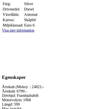
Färg:
Silver
Drivmedel:
Diesel
Växellåda:
Automat
Kaross:
Skåpbil
Miljöklassad:
Euro 6
Visa mer information
Egenskaper
Årsskatt
(Malus)
:
24821:-
Årsskatt:
6799:-
Drivhjul:
Framhjulsdrift
Motorvolym:
1968
Längd:
599
Max lastvikt: