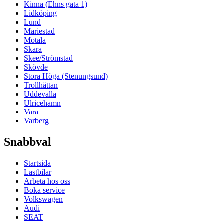
Kinna (Ehns gata 1)
Lidköping
Lund
Mariestad
Motala
Skara
Skee/Strömstad
Skövde
Stora Höga (Stenungsund)
Trollhättan
Uddevalla
Ulricehamn
Vara
Varberg
Snabbval
Startsida
Lastbilar
Arbeta hos oss
Boka service
Volkswagen
Audi
SEAT