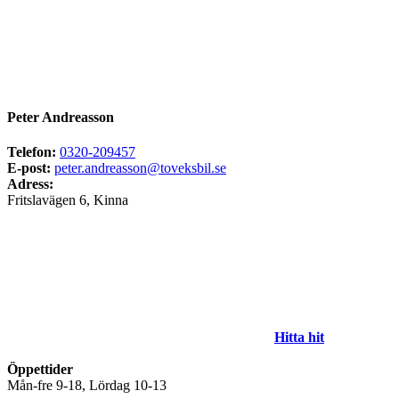
Peter Andreasson
Telefon:
0320-209457
E-post:
peter.andreasson@toveksbil.se
Adress:
Fritslavägen 6, Kinna
Hitta hit
Öppettider
Mån-fre 9-18, Lördag 10-13