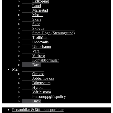
Lidköping
Lund
Mariestad
Motala
Skara
Skee
Skövde
Stora Höga (Stenungsund)
Trollhättan
Uddevalla
Ulricehamn
Vara
Varberg
Kontaktformulär
Back
Mer
Om oss
Jobba hos oss
Bilmuseum
Hyrbil
Vår historia
Personuppgiftspolicy
Back
Personbilar & lätta transportbilar