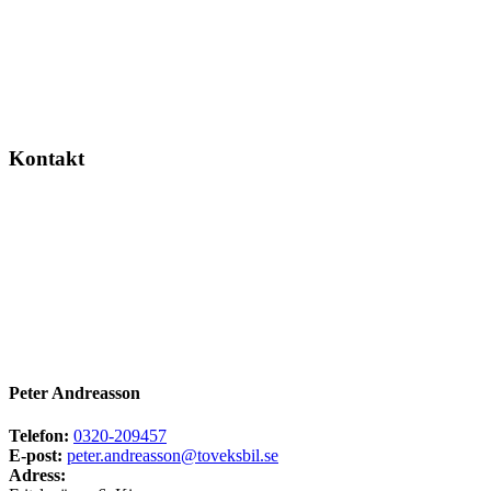
Kontakt
Peter Andreasson
Telefon:
0320-209457
E-post:
peter.andreasson@toveksbil.se
Adress: