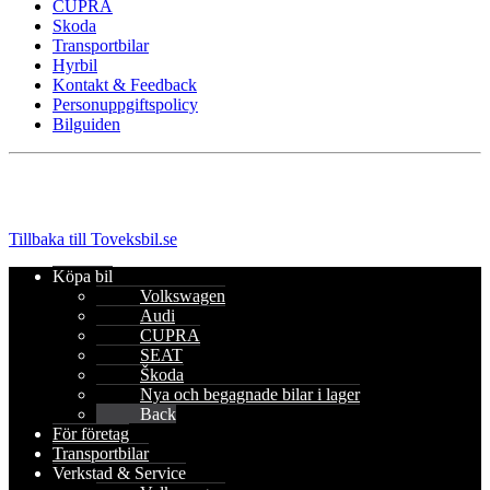
CUPRA
Skoda
Transportbilar
Hyrbil
Kontakt & Feedback
Personuppgiftspolicy
Bilguiden
Tillbaka till Toveksbil.se
Köpa bil
Volkswagen
Audi
CUPRA
SEAT
Škoda
Nya och begagnade bilar i lager
Back
För företag
Transportbilar
Verkstad & Service