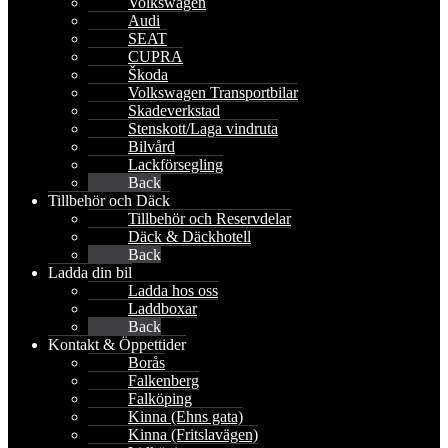
Volkswagen
Audi
SEAT
CUPRA
Škoda
Volkswagen Transportbilar
Skadeverkstad
Stenskott/Laga vindruta
Bilvård
Lackförsegling
Back
Tillbehör och Däck
Tillbehör och Reservdelar
Däck & Däckhotell
Back
Ladda din bil
Ladda hos oss
Laddboxar
Back
Kontakt & Öppettider
Borås
Falkenberg
Falköping
Kinna (Ehns gata)
Kinna (Fritslavägen)