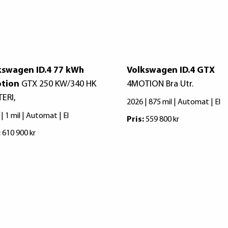
kswagen ID.4 77 kWh
Volkswagen ID.4 GTX
tion
GTX 250 KW/340 HK
4MOTION Bra Utr.
ERI,
2026 | 875 mil | Automat | El
| 1 mil | Automat | El
Pris:
559 800 kr
:
610 900 kr