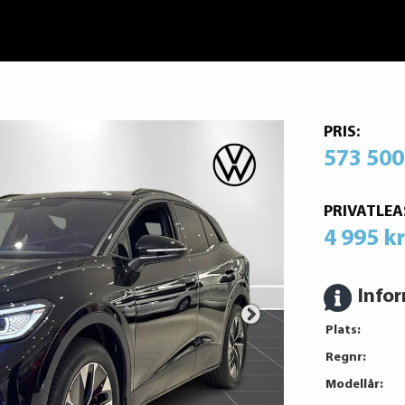
PRIS:
573 500
PRIVATLEA
4 995 k
Info
Plats:
Regnr:
Modellår: