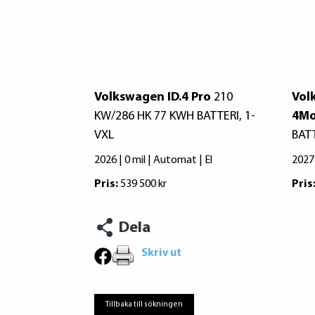
Volkswagen ID.4 Pro
210
Vol
KW/286 HK 77 KWH BATTERI, 1-
4Mo
VXL
BATT
2026 | 0 mil | Automat | El
2027 
Pris:
539 500 kr
Pris
Dela
Skriv ut
Tillbaka till sökningen