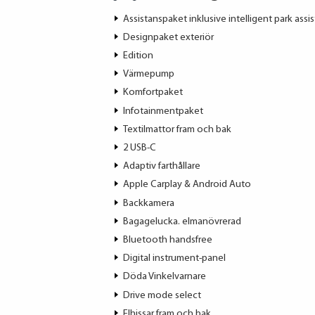
Assistanspaket inklusive intelligent park assis
Designpaket exteriör
Edition
Värmepump
Komfortpaket
Infotainmentpaket
Textilmattor fram och bak
2 USB-C
Adaptiv farthållare
Apple Carplay & Android Auto
Backkamera
Bagagelucka. elmanövrerad
Bluetooth handsfree
Digital instrument-panel
Döda Vinkelvarnare
Drive mode select
Elhissar fram och bak