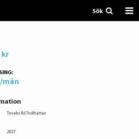
Sök
 kr
SING:
r/mån
rmation
Toveks Bil Trollhättan
2027