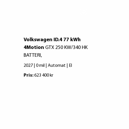
Volkswagen ID.4 77 kWh
Volkswage
4Motion
GTX 250 KW/340 HK
4MOTION 2
BATTERI,
KWH BATTE
2027 | 0 mil | Automat | El
2027 | 0 mil 
Pris:
623 400 kr
Pris:
609 500