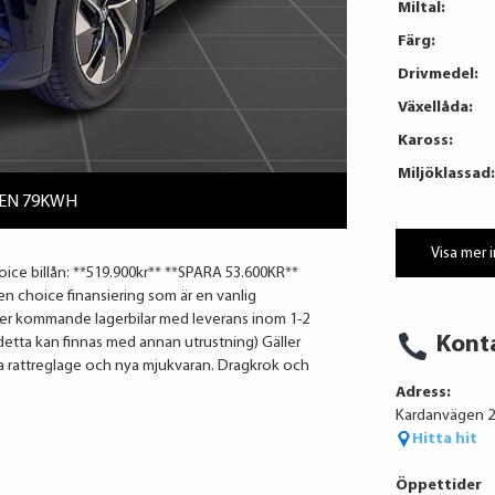
Miltal:
Färg:
Drivmedel:
Växellåda:
Kaross:
Miljöklassad:
LEN 79KWH
Visa mer 
oice billån: **519.900kr** **SPARA 53.600KR**
gen choice finansiering som är en vanlig
ller kommande lagerbilar med leverans inom 1-2
Kont
detta kan finnas med annan utrustning) Gäller
a rattreglage och nya mjukvaran. Dragkrok och
Adress:
Kardanvägen 20
Hitta hit
Öppettider