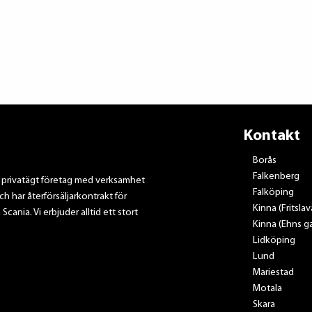
Kontakt
Borås
Falkenberg
t privatägt företag med verksamhet
Falköping
ch har återförsäljarkontrakt för
Kinna (Fritsla
nia. Vi erbjuder alltid ett stort
Kinna (Ehns ga
Lidköping
Lund
Mariestad
Motala
Skara