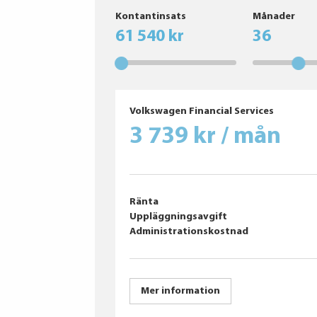
GOODYEAR
Kontantinsats
Månader
Vredestein
61 540 kr
36
Giti
Michelin
Pirelli
Pirelli
Continental
Volkswagen Financial Services
Hankook
3 739 kr / mån
Ränta
Uppläggningsavgift
Administrationskostnad
Mer information