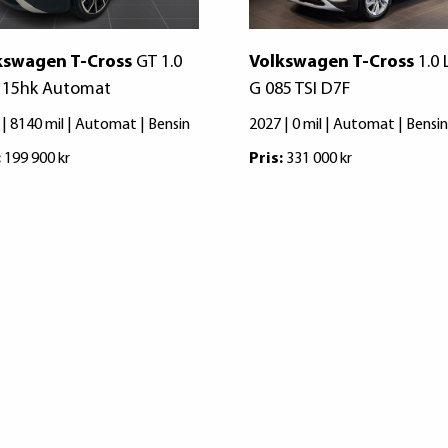
kswagen T-Cross
GT 1.0
Volkswagen T-Cross
1.0 
 115hk Automat
G 085 TSI D7F
 | 8140 mil | Automat | Bensin
2027 | 0 mil | Automat | Bensin
:
199 900 kr
Pris:
331 000 kr