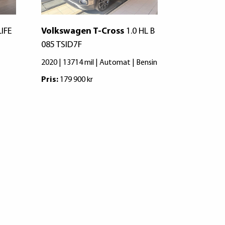
LIFE
Volkswagen T-Cross
1.0 HL B
Volkswage
085 TSID7F
|18" FÄLG
FARTH|P-S
2020 | 13714 mil | Automat | Bensin
2021 | 5580 
Pris:
179 900 kr
Pris:
204 900