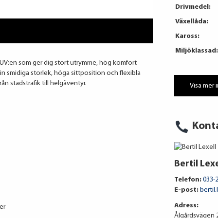
Drivmedel:
Växellåda:
Kaross:
Miljöklassad:
UV:en som ger dig stort utrymme, hög komfort
sin smidiga storlek, höga sittposition och flexibla
rån stadstrafik till helgäventyr.
Visa mer 
Kont
Bertil Lexe
Telefon:
033-
E-post:
bertil
Adress:
er
Ålgårdsvägen 2