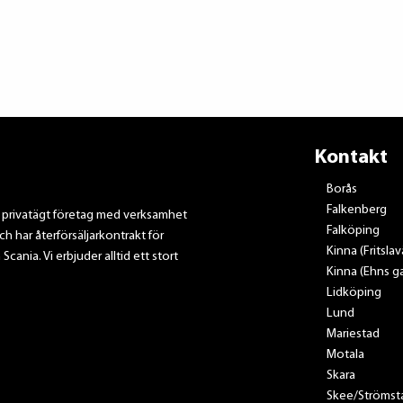
Kontakt
Borås
Falkenberg
t privatägt företag med verksamhet
Falköping
ch har återförsäljarkontrakt för
Kinna (Fritsla
nia. Vi erbjuder alltid ett stort
Kinna (Ehns ga
Lidköping
Lund
Mariestad
Motala
Skara
Skee/Strömst