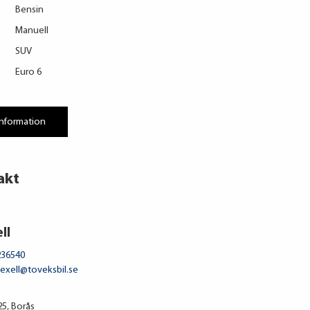
Bensin
Manuell
SUV
Euro 6
information
akt
ll
236540
.lexell@toveksbil.se
5, Borås