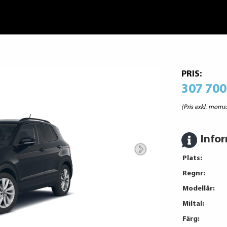
PRIS:
307 700
(Pris exkl. moms
Info
Plats:
Regnr:
Modellår:
Miltal:
Färg: