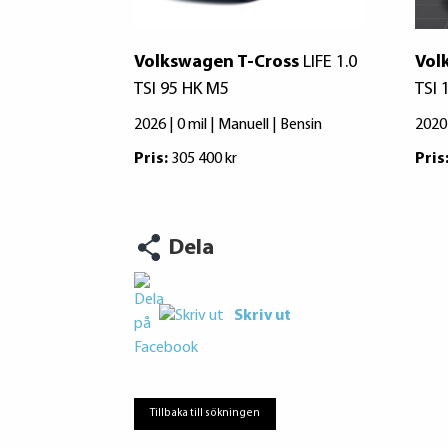
Volkswagen T-Cross
LIFE 1.0
Vol
TSI 95 HK M5
TSI
2026 | 0 mil | Manuell | Bensin
2020
Pris:
305 400 kr
Pris
Dela
Skriv ut
Tillbaka till sökningen