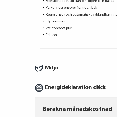
Mörktonade rutor från b-stolpen och bakåt
Parkeringssensorer fram och bak
Regnsensor och automatiskt avbländbar inn
Styrnummer
We connect plus
Edition
Miljö
Energideklaration däck
Beräkna månadskostnad