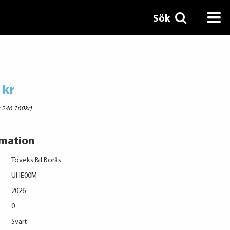
Sök
 kr
: 246 160kr)
rmation
Toveks Bil Borås
UHE00M
2026
0
Svart