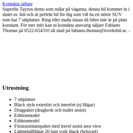
Kontakta säljare
Superfin Tayron demo som rullar på vägarna, denna bil kommer in i
slutet av Juli och är perfekt bil för dig som vill ha en större SUV
som har 7 sittplatser. Ring eller maila innan då bilen inte är på plats
konstant. För mer info kan ni kontakta ansvarig säljare Fabiano
Thomas på 0522-654310 alt mail på fabiano.thomas@toveksbil.se. -
Utrustning
7 sittplatser
Black style exteriört och interiört (ej fälgar)
Dragpaket (dragkrok och trailer assist)
Editionmodel
Editionmodel
Förarassistanspaket med travel assist area view
Lättmetallfälgar 20 tum york black (helsvart)