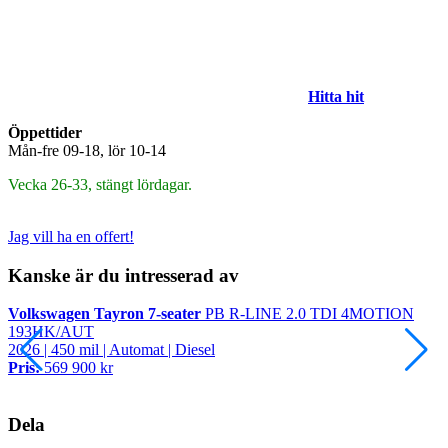
Hitta hit
Öppettider
Mån-fre 09-18, lör 10-14
Vecka 26-33, stängt lördagar.
Jag vill ha en offert!
Kanske är du intresserad av
Volkswagen Tayron 7-seater
PB R-LINE 2.0 TDI 4MOTION
V
193HK/AUT
2
2026 | 450 mil | Automat | Diesel
P
Pris:
569 900 kr
Dela