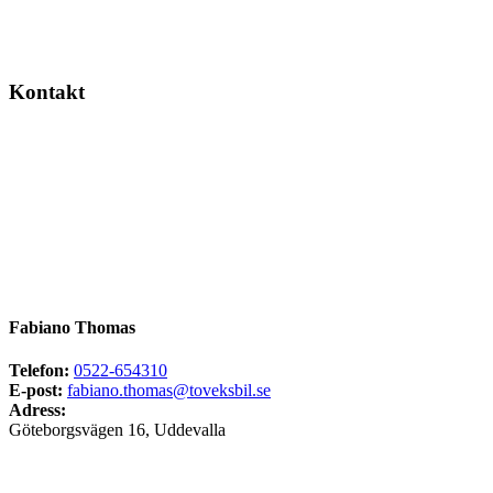
Kontakt
Fabiano Thomas
Telefon:
0522-654310
E-post:
fabiano.thomas@toveksbil.se
Adress:
Göteborgsvägen 16, Uddevalla