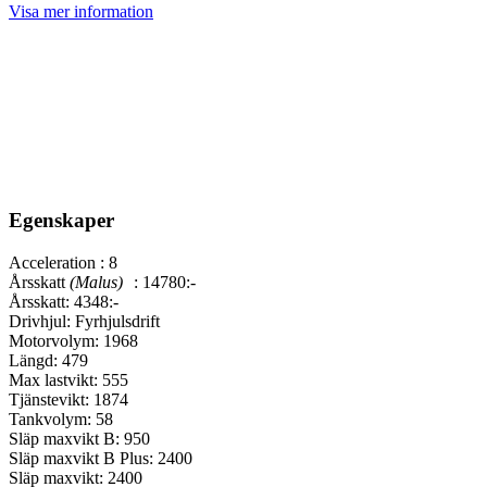
Visa mer information
Egenskaper
Acceleration :
8
Årsskatt
(Malus)
:
14780:-
Årsskatt:
4348:-
Drivhjul:
Fyrhjulsdrift
Motorvolym:
1968
Längd:
479
Max lastvikt:
555
Tjänstevikt:
1874
Tankvolym:
58
Släp maxvikt B:
950
Släp maxvikt B Plus:
2400
Släp maxvikt:
2400