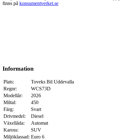
finns på
konsumentverket.se
Information
Plats:
Toveks Bil Uddevalla
Regnr:
WCS73D
Modellår:
2026
Miltal:
450
Färg:
Svart
Drivmedel:
Diesel
Växellåda:
Automat
Kaross:
SUV
Miljöklassad:
Euro 6