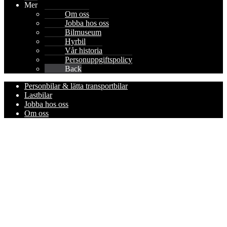
Mer
Om oss
Jobba hos oss
Bilmuseum
Hyrbil
Vår historia
Personuppgiftspolicy
Back
Personbilar & lätta transportbilar
Lastbilar
Jobba hos oss
Om oss