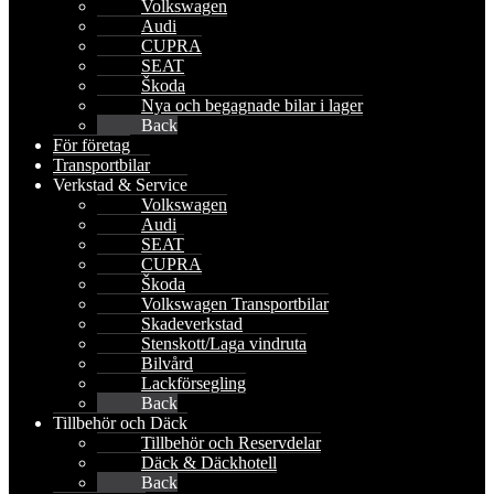
Volkswagen
Audi
CUPRA
SEAT
Škoda
Nya och begagnade bilar i lager
Back
För företag
Transportbilar
Verkstad & Service
Volkswagen
Audi
SEAT
CUPRA
Škoda
Volkswagen Transportbilar
Skadeverkstad
Stenskott/Laga vindruta
Bilvård
Lackförsegling
Back
Tillbehör och Däck
Tillbehör och Reservdelar
Däck & Däckhotell
Back