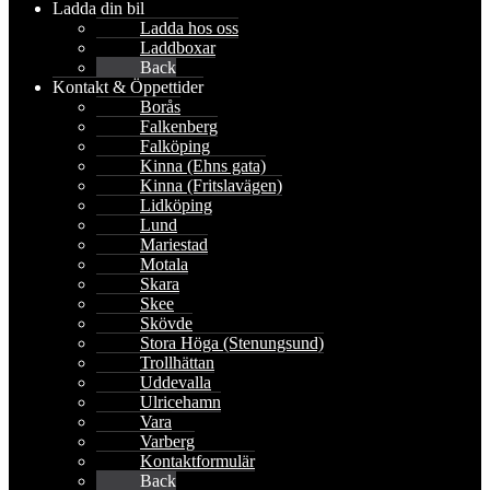
Ladda din bil
Ladda hos oss
Laddboxar
Back
Kontakt & Öppettider
Borås
Falkenberg
Falköping
Kinna (Ehns gata)
Kinna (Fritslavägen)
Lidköping
Lund
Mariestad
Motala
Skara
Skee
Skövde
Stora Höga (Stenungsund)
Trollhättan
Uddevalla
Ulricehamn
Vara
Varberg
Kontaktformulär
Back