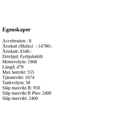
Egenskaper
Acceleration :
8
Årsskatt
(Malus)
:
14780:-
Årsskatt:
4348:-
Drivhjul:
Fyrhjulsdrift
Motorvolym:
1968
Längd:
479
Max lastvikt:
555
Tjänstevikt:
1874
Tankvolym:
58
Släp maxvikt B:
950
Släp maxvikt B Plus:
2400
Släp maxvikt:
2400