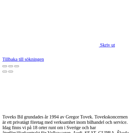
Skriv ut
Tillbaka till sökningen
Toveks Bil grundades år 1994 av Gregor Tovek. Tovekskoncernen
är ett privatägt företag med verksamhet inom bilhandel och service.
Idag finns vi på 18 orter runt om i Sverige och har
återförsäljarkontrakt för Volkswagen, Audi, SEAT, CUPRA, Škoda,